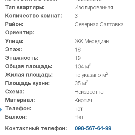
Тип квартиры:
Изолированная
Количество комнат:
3
Район:
Северная Салтовка
Ориентир:
Улица:
ЖК Мередиан
Этаж:
18
Этажность:
19
2
Общая площадь:
104 м
2
Жилая площадь:
не указано м
2
Площадь кухни:
35 м
Схема:
Неизвестно
Материал:
Кирпич
Телефон:
нет
t
Балкон:
Нет
Контактный телефон:
098-567-64-99