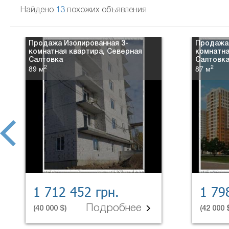
Найдено
13
похожих объявления
Продажа Изолированная 3-
Продажа 
комнатная квартира, Северная
комнатна
Салтовка
Салтовк
2
2
89 м
87 м
prev
1 712 452 грн.
1 79
Подробнее
(40 000 $)
(42 000 