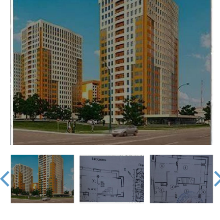
недвижимости
"Аверс"
prev
nex