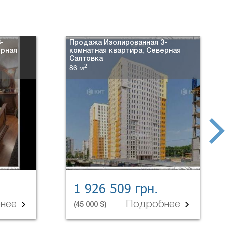
-
Продажа Изолированная 3-
ерная
комнатная квартира, Северная
Салтовка
2
86 м
next
1 926 509 грн.
бнее
Подробнее
(45 000 $)