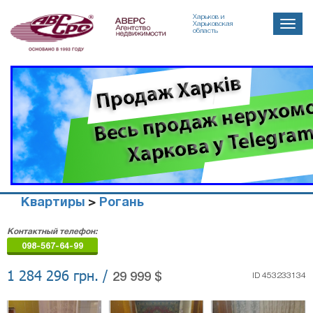
Харьков и
Toggle
Харьковская
область
naviga
Квартиры
>
Рогань
Агенство
Контактный телефон:
недвижимости
098-567-64-99
"Аверс"
1 284 296 грн. /
29 999 $
ID 453233134