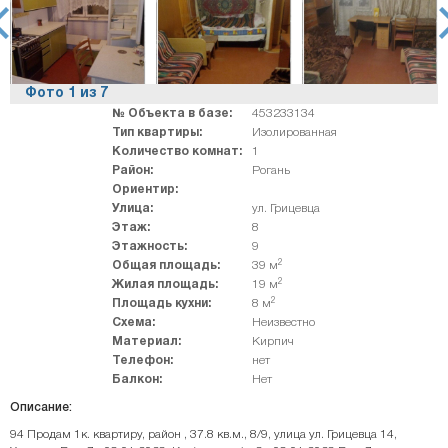
rev
ne
Фото
1
из
7
№ Объекта в базе:
453233134
Тип квартиры:
Изолированная
Количество комнат:
1
Район:
Рогань
Ориентир:
Улица:
ул. Грицевца
Этаж:
8
Этажность:
9
2
Общая площадь:
39 м
2
Жилая площадь:
19 м
2
Площадь кухни:
8 м
Схема:
Неизвестно
Материал:
Кирпич
Телефон:
нет
Балкон:
Нет
Описание:
94 Продам 1к. квартиру, район , 37.8 кв.м., 8/9, улица ул. Грицевца 14,