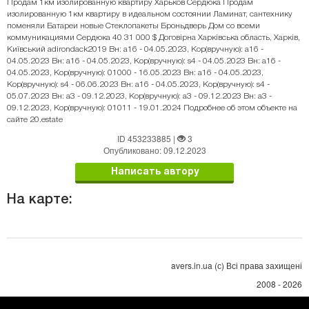
Продам 1км изолированную квартиру Харьков Сердюка Продам
изолированную 1км квартиру в идеальном состоянии Ламинат, сантехнику
поменяли Батареи новые Стеклопакеты Броньдверь Дом со всеми
коммуникациями Сердюка 40 31 000 $ Договірна Харківська область, Харків,
Київський adirondack2019 Вн: a16 - 04.05.2023, Кор(вручную): a16 -
04.05.2023 Вн: a16 - 04.05.2023, Кор(вручную): s4 - 04.05.2023 Вн: a16 -
04.05.2023, Кор(вручную): 01000 - 16.05.2023 Вн: a16 - 04.05.2023,
Кор(вручную): s4 - 06.06.2023 Вн: a16 - 04.05.2023, Кор(вручную): s4 -
05.07.2023 Вн: a3 - 09.12.2023, Кор(вручную): a3 - 09.12.2023 Вн: a3 -
09.12.2023, Кор(вручную): 01011 - 19.01.2024 Подробнее об этом объекте на
сайте 20.estate
ID 453233885
|
3
Опубликовано: 09.12.2023
Написать автору
На карте:
avers.in.ua (с) Всі права захищені
2008 - 2026