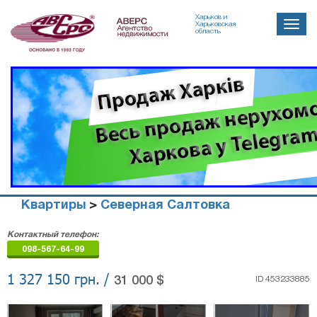
Харьков и
Toggle
Харьковская
область
naviga
Квартиры
>
Северная Салтовка
Агенство
Контактный телефон:
недвижимости
098-567-64-99
"Аверс"
1 327 150 грн. /
31 000 $
ID 453233885