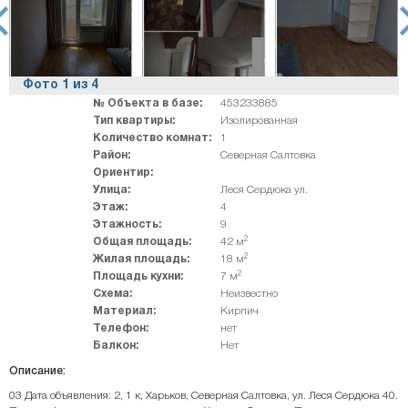
rev
ne
Фото
1
из
4
№ Объекта в базе:
453233885
Тип квартиры:
Изолированная
Количество комнат:
1
Район:
Северная Салтовка
Ориентир:
Улица:
Леся Сердюка ул.
Этаж:
4
Этажность:
9
2
Общая площадь:
42 м
2
Жилая площадь:
18 м
2
Площадь кухни:
7 м
Схема:
Неизвестно
Материал:
Кирпич
Телефон:
нет
Балкон:
Нет
Описание:
03 Дата объявления: 2, 1 к, Харьков, Северная Салтовка, ул. Леся Сердюка 40.