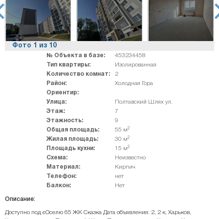
rev
ne
Фото
1
из
10
№ Объекта в базе:
453234458
Тип квартиры:
Изолированная
Количество комнат:
2
Район:
Холодная Гора
Ориентир:
Улица:
Полтавский Шлях ул.
Этаж:
7
Этажность:
9
2
Общая площадь:
55 м
2
Жилая площадь:
30 м
2
Площадь кухни:
15 м
Схема:
Неизвестно
Материал:
Кирпич
Телефон:
нет
Балкон:
Нет
Описание:
Доступно под єОселю 65 ЖК Сказка Дата объявления: 2, 2 к, Харьков,