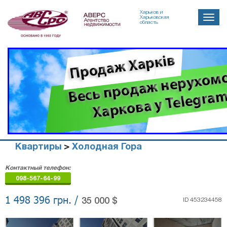
Харьков и
Toggle
Харьковская
область
naviga
Квартиры
>
Холодная Гора
Агенство
Контактный телефон:
недвижимости
098-567-64-99
"Аверс"
1 498 396 грн. /
35 000 $
ID 453234458