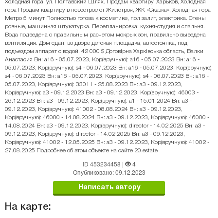
Холодная гора, ул. Полтавский Шлях. Продам квартиру. Харьков, Холодная
гора Продам квартиру в новострое от Жилстроя, ЖК «Сказка», Холодная гора
Метро 5 минут Полностью готова к косметике, пол залит, электрика. Стены
ровные, машинная штукатурка. Перепланировка: кухня-студия и спальня.
Вода подведена с правильным расчетом мокрых зон, правильно выведена
вентиляция. Дом сдан, во дворе детская площадка, автостоянка, под
подъездом аппарат с водой. 42 000 $ Договірна Харківська область, Валки
Анастасия Вн: a16 - 05.07.2023, Кор(вручную): a16 - 05.07.2023 Вн: a16 -
05.07.2023, Кор(вручную): s4 - 06.07.2023 Вн: a16 - 05.07.2023, Кор(вручную):
s4 - 06.07.2023 Вн: a16 - 05.07.2023, Кор(вручную): s4 - 06.07.2023 Вн: a16 -
05.07.2023, Кор(вручную): 33011 - 25.08.2023 Вн: a3 - 09.12.2023,
Кор(вручную): a3 - 09.12.2023 Вн: a3 - 09.12.2023, Кор(вручную): 46003 -
26.12.2023 Вн: a3 - 09.12.2023, Кор(вручную): a1 - 15.01.2024 Вн: a3 -
09.12.2023, Кор(вручную): 41002 - 08.08.2024 Вн: a3 - 09.12.2023,
Кор(вручную): 46000 - 14.08.2024 Вн: a3 - 09.12.2023, Кор(вручную): 46000 -
14.08.2024 Вн: a3 - 09.12.2023, Кор(вручную): director - 14.02.2025 Вн: a3 -
09.12.2023, Кор(вручную): director - 14.02.2025 Вн: a3 - 09.12.2023,
Кор(вручную): 41002 - 12.05.2025 Вн: a3 - 09.12.2023, Кор(вручную): 41002 -
27.08.2025 Подробнее об этом объекте на сайте 20.estate
ID 453234458
|
4
Опубликовано: 09.12.2023
Написать автору
На карте: