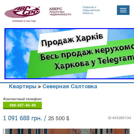
Харьков и
Toggle
Харьковская
область
naviga
Квартиры
>
Северная Салтовка
Агенство
Контактный телефон:
недвижимости
098-567-64-99
"Аверс"
1 091 688 грн. /
25 500 $
ID 453235134