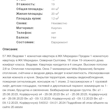
Этажность:
19
2
Общая площадь:
44 м
2
Жилая площадь:
20 м
2
Площадь кухни:
12 м
Схема:
Неизвестно
Материал:
Кирпич
Телефон:
нет
Балкон:
Нет
Состояние:
Евроремонт
Описание:
57 ЖК Видовая 1 комнатная квартира в ЖК Меридиан Продам 1-комнатную
квартиру в ЖК Меридиан. Северная Салтовка. 18 этаж 19-этажного дома
комфорт класса. Видовая. Квартира находится в 4 секции. Высокие потолки
2,8 м. Отличная планировка. Окна 7-микамерные Veka (Германия), батареи
отопления, счётчики и входная дверь входят в комплектность. Изолированная
жилая комната и кухня. Закрытая территория, камеры видеонаблюдения,
пожарная сигнализация, консьерж на 1 этаже, 2 пассажирских и 1 грузовой
лифт, детские площадки, гостевой и двухэтажный паркинг, коммерция на 1-
ом этаже, брущатка и озеленение. Безбарьерная входная группа. Вн: a1 -
25.08.2023, Кор(вручную): s4 - 29.08.2023 Вн: a1 - 25.08.2023, Кор(вручную):
s4 - 29.08.2023 Вн: a3 - 09.12.2023, Кор(вручную): a3 - 09.12.2023 Вн: a3 -
09.12.2023, Кор(вручную): 54002 - 04.01.2024 Подробнее об этом объекте на
сайте 20.estate