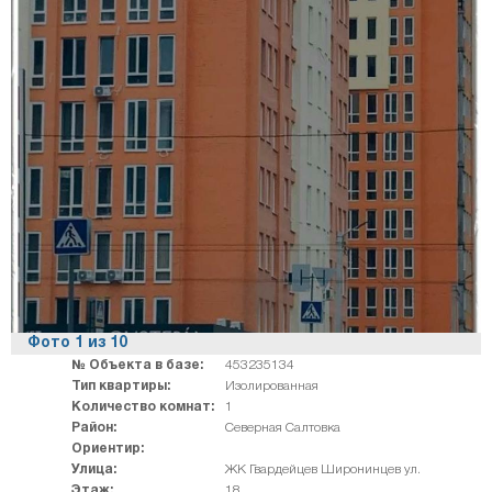
Фото
1
из
10
№ Объекта в базе:
453235134
Тип квартиры:
Изолированная
Количество комнат:
1
Район:
Северная Салтовка
Ориентир:
Улица:
ЖК Гвардейцев Широнинцев ул.
Этаж:
18