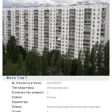
Фото
1
из
1
№ Объекта в базе:
453235507
Тип квартиры:
Изолированная
Количество комнат:
2
Район:
Рогань
Ориентир:
Улица:
Героев Харькова (Московский) проспект
Этаж:
1