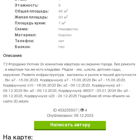
Этажность:
9
2
Общая площадь:
46 м
2
Жилая площадь:
33 м
2
Площадь кухни:
7 м
Схема:
Неизвестно
Материал:
Кирпич
Телефон:
нет
Балкон:
Нет
Описание:
72 #продажа Уютная 2х комнатная квартира на окраине города. Без ремонта
, в квартире так же есть кладовая. Рядом - лес, школа, детские сады,
окружная. Развита инфраструктура , магазины и рынок в пешей доступности
. Вн: a7 - 15.09.2023, Кор(вручную): a7 - 15.09.2023 Вн: a7 - 15.09.2023,
Кор(вручную): s10 - 18.09.2023 Вн: a3 - 09.12.2023, Кор(вручную): a3 -
09.12.2023 Вн: a3 - 09.12.2023, Кор(вручную): 48007 - 05.01.2024 Вн: a3 -
09.12.2023, Кор(вручную): s23 - 24.12.2025 Подробнее об этом объекте на
сайте 20.estate
ID 453235507
|
4
Опубликовано: 09.12.2023
Написать автору
На карте: