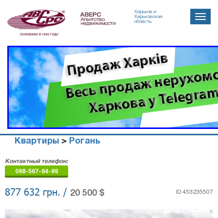
Харьков и
Toggle
Харьковская
область
naviga
Квартиры
>
Рогань
Агенство
Контактный телефон:
недвижимости
098-567-64-99
"Аверс"
877 632 грн. /
20 500 $
ID 453235507