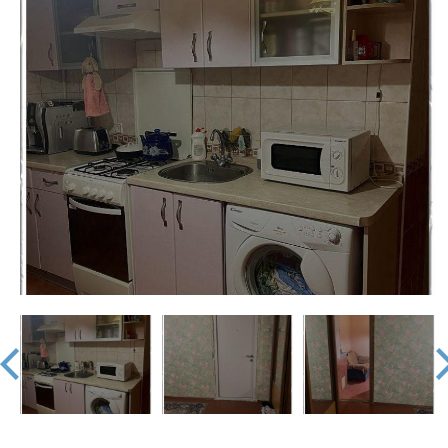
недвижимости
"Аверс"
prev
nex