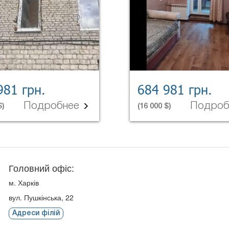
981 грн.
684 981 грн.
Подробнее
Подро
$)
(16 000 $)
Головний офіс:
м. Харків
вул. Пушкінська, 22
Адреси філій