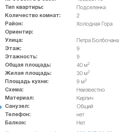
Тип квартиры:
Подселенка
Количество комнат:
2
Район:
Холодная Гора
Ориентир:
Улица:
Петра Болбочана
Этаж:
9
Этажность:
9
2
Общая площадь:
40 м
2
Жилая площадь:
30 м
2
Площадь кухни:
9 м
Схема:
Неизвестно
Материал:
Кирпич
Санузел:
Общий
t
Телефон:
нет
Балкон:
Нет