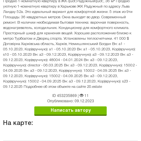
Продаю 1-комнатную квартиру в ЖК quot;Радужныйquot;, 36 м² Продаю
уютную 1-комнатную квартиру в Харькове ЖК Радужный по адресу Льва
Ландау 52а. Это идеальный вариант для комфортной жизни. 5 этаж из 9ти
Площадь: 36 квадратных метров. Окна выходят во двор. Современный
ремонт. В наличии необходимая бытовая техника: варочная поверхность,
водонагреватель, холодильник. Кондиционер для комфортного климата.
Просторный шкаф для хранения вещей. Хорошее расположение близко к
метро Турбоатом и Дворец спорта. Установлены теплосчетчики. 41 000 $
Договірна Харківська область, Харків, Немишлянський Богдан Вн: a1 -
05.10.2023, Кор(вручную): a1 - 05.10.2023 Вн: a1 - 05.10.2023, Кор(вручную):
s10 - 05.10.2023 Вн: a3 - 09.12.2023, Кор(вручную): a3 - 09.12.2023 Вн: a3 -
09.12.2023, Кор(вручную): 48004 - 04.01.2024 Вн: a3 - 09.12.2023,
Кор(вручную): director - 06.03.2025 Вн: a3 - 09.12.2023, Кор(вручную): 15002 -
04.09.2025 Вн: a3 - 09.12.2023, Кор(вручную): 15002 - 04.09.2025 Вн: a3 -
09.12.2023, Кор(вручную): 15002 - 04.09.2025 Вн: a3 - 09.12.2023,
Кор(вручную): 15002 - 04.09.2025 Вн: a3 - 09.12.2023, Кор(вручную): s23 -
09.12.2025 Подробнее об этом объекте на сайте 20.estate
ID 453235869
|
11
Опубликовано: 09.12.2023
Написать автору
На карте: