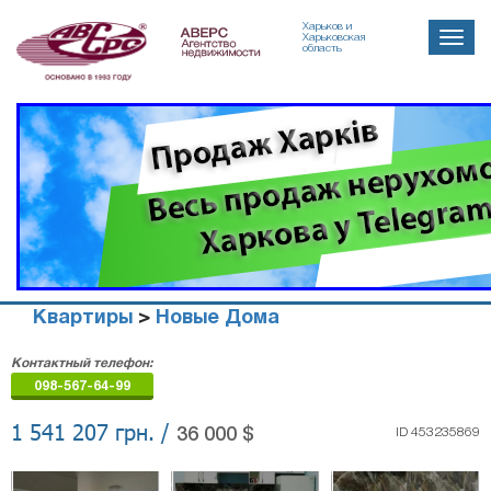
Харьков и
Toggle
Харьковская
область
naviga
Квартиры
>
Новые Дома
Агенство
Контактный телефон:
недвижимости
098-567-64-99
"Аверс"
1 541 207 грн. /
36 000 $
ID 453235869