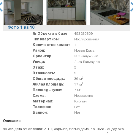
rev
ne
Фото
1
из
10
№ Объекта в базе:
453235869
Тип квартиры:
Изолированная
Количество комнат:
1
Район:
Новые Дома
Ориентир:
ЖК Радужный
Улица:
Льва Ландау пр.
Этаж:
5
Этажность:
9
2
Общая площадь:
36 м
2
Жилая площадь:
17 м
2
Площадь кухни:
7 м
Схема:
Неизвестно
Материал:
Кирпич
Телефон:
нет
Балкон:
Нет
Описание:
86 ЖК Дата объявления: 2, 1 к, Харьков, Новые дома, пр. Льва Ландау 52а.