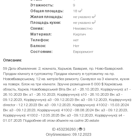
Этажность:
9
2
Общая площадь:
18 м
2
Жилая площадь:
не указано м
2
Площадь кухни:
не указано м
Схема:
Неизвестно
Материал:
Кирпич
Телефон:
нет
Балкон:
Нет
Состояние:
Евроремонт
Описание:
59 Дата объявления: 2, комната, Харьков, Бавария, пр. Ново-Баварский.
Продам кімнату в гуртожитку Продам кімнату в гуртожитку на пр.
Нововбаварському, 12 кв. метрів без ремонту. Санвузол на 3 кімнати, кухня
на поверх. Блок на три кімнати. Зручне розміщення 6 000 $ Харківська
область, Харків, Новобоварський Віта Вн: a1 - 26.10.2023, Кор(вручную): a1 -
26.10.2023 Вн: a1 - 26.10.2023, Кор(вручную): s10 - 26.10.2023 Вн: a3 -
09.12.2023, Кор(вручную): a3 - 09.12.2023 Вн: a3 - 09.12.2023, Кор(вручную):
director - 12.12.2023 Вн: a3 - 09.12.2023, Кор(вручную): 41002 - 15.03.2024
Вн: a3 - 09.12.2023, Кор(вручную): 41002 - 08.08.2024 Вн: a3 - 09.12.2023,
Кор(вручную): 41002 - 12.05.2025 Вн: a3 - 09.12.2023, Кор(вручную): s4 -
01.07.2025 Подробнее об этом объекте на сайте 20.estate
ID 453236260
|
3
Опубликовано: 09.12.2023