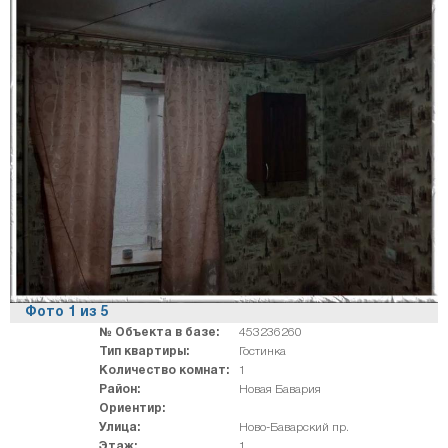
Фото
1
из
5
№ Объекта в базе:
453236260
Тип квартиры:
Гостинка
Количество комнат:
1
Район:
Новая Бавария
Ориентир:
Улица:
Ново-Баварский пр.
Этаж:
1