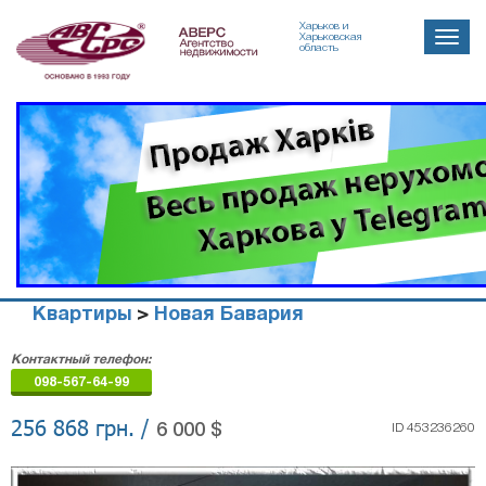
Харьков и
Toggle
Харьковская
область
naviga
Квартиры
>
Новая Бавария
Агенство
Контактный телефон:
недвижимости
098-567-64-99
"Аверс"
256 868 грн. /
6 000 $
ID 453236260