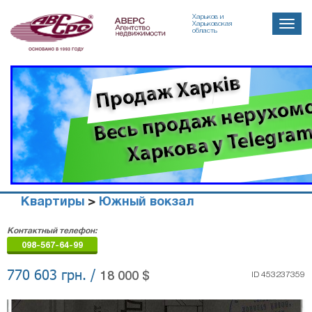
Харьков и
Toggle
Харьковская
область
naviga
Квартиры
>
Южный вокзал
Агенство
Контактный телефон:
недвижимости
098-567-64-99
"Аверс"
770 603 грн. /
18 000 $
ID 453237359