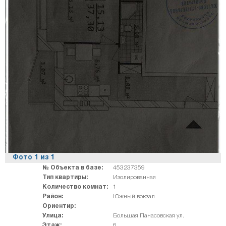
Фото
1
из
1
№ Объекта в базе:
453237359
Тип квартиры:
Изолированная
Количество комнат:
1
Район:
Южный вокзал
Ориентир:
Улица:
Большая Панасовская ул.
Этаж:
6