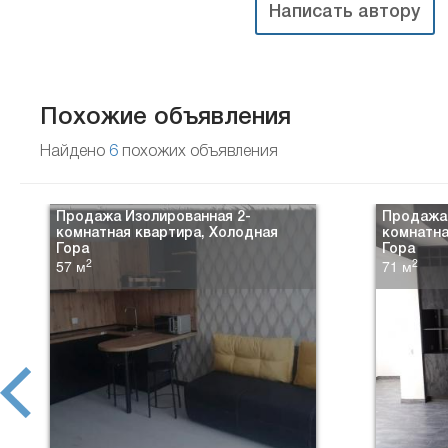
Написать автору
Похожие объявления
Найдено
6
похожих объявления
Продажа Изолированная 2-
Продажа 
комнатная квартира, Холодная
комнатна
Гора
Гора
2
2
57 м
71 м
prev