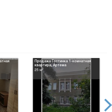
атная
Продажа Гостинка 1-комнатная
квартира, Артема
2
25 м
next