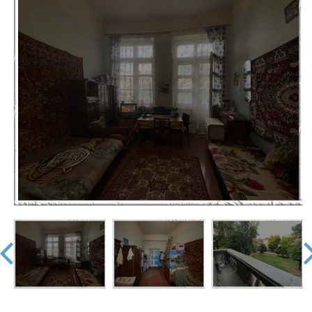
недвижимости
"Аверс"
prev
nex