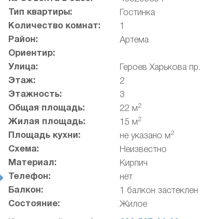
Тип квартиры:
Гостинка
Количество комнат:
1
Район:
Артема
Ориентир:
Улица:
Героев Харькова пр.
Этаж:
2
Этажность:
3
2
Общая площадь:
22 м
2
Жилая площадь:
15 м
2
Площадь кухни:
не указано м
Схема:
Неизвестно
Материал:
Кирпич
Телефон:
нет
t
Балкон:
1 балкон застеклен
Состояние:
Жилое