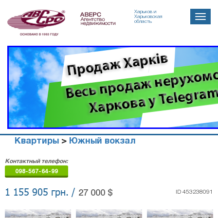
Харьков и
Toggle
Харьковская
область
naviga
Квартиры
>
Южный вокзал
Агенство
Контактный телефон:
недвижимости
098-567-64-99
"Аверс"
1 155 905 грн. /
27 000 $
ID 453238091