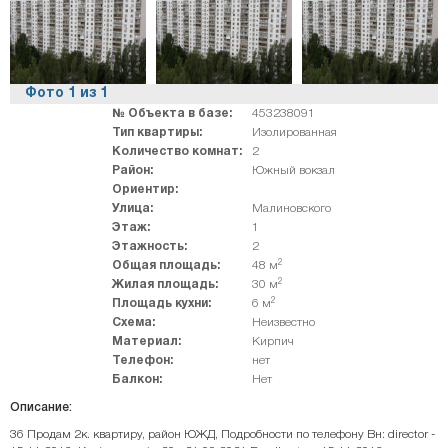
Фото
1
из
1
№ Объекта в базе:
453238091
Тип квартиры:
Изолированная
Количество комнат:
2
Район:
Южный вокзал
Ориентир:
Улица:
Малиновского
Этаж:
1
Этажность:
2
2
Общая площадь:
48 м
2
Жилая площадь:
30 м
2
Площадь кухни:
6 м
Схема:
Неизвестно
Материал:
Кирпич
Телефон:
нет
Балкон:
Нет
Описание:
36 Продам 2к. квартиру, район ЮЖД, Подробности по телефону Вн: director -