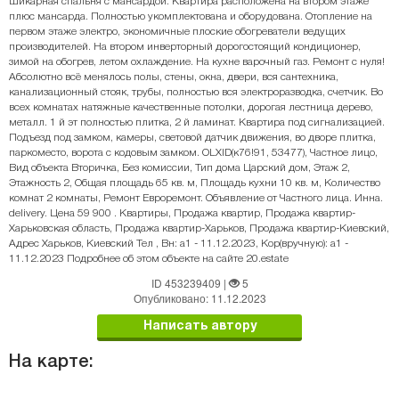
шикарная спальня с мансардой. Квартира расположена на втором этаже
плюс мансарда. Полностью укомплектована и оборудована. Отопление на
первом этаже электро, экономичные плоские обогреватели ведущих
производителей. На втором инверторный дорогостоящий кондиционер,
зимой на обогрев, летом охлаждение. На кухне варочный газ. Ремонт с нуля!
Абсолютно всё менялось полы, стены, окна, двери, вся сантехника,
канализационный стояк, трубы, полностью вся электроразводка, счетчик. Во
всех комнатах натяжные качественные потолки, дорогая лестница дерево,
металл. 1 й эт полностью плитка, 2 й ламинат. Квартира под сигнализацией.
Подъезд под замком, камеры, световой датчик движения, во дворе плитка,
паркоместо, ворота с кодовым замком. OLXID(к76!91, 53477), Частное лицо,
Вид объекта Вторичка, Без комиссии, Тип дома Царский дом, Этаж 2,
Этажность 2, Общая площадь 65 кв. м, Площадь кухни 10 кв. м, Количество
комнат 2 комнаты, Ремонт Евроремонт. Объявление от Частного лица. Инна.
delivery. Цена 59 900 . Квартиры, Продажа квартир, Продажа квартир-
Харьковская область, Продажа квартир-Харьков, Продажа квартир-Киевский,
Адрес Харьков, Киевский Тел , Вн: a1 - 11.12.2023, Кор(вручную): a1 -
11.12.2023 Подробнее об этом объекте на сайте 20.estate
ID 453239409
|
5
Опубликовано: 11.12.2023
Написать автору
На карте: