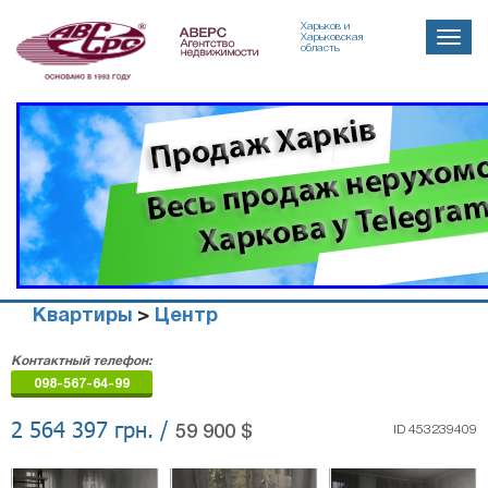
Харьков и
Toggle
Харьковская
область
naviga
Квартиры
>
Центр
Агенство
Контактный телефон:
недвижимости
098-567-64-99
"Аверс"
2 564 397 грн. /
59 900 $
ID 453239409