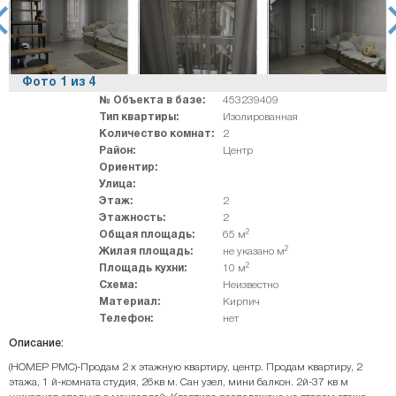
rev
ne
Фото
1
из
4
№ Объекта в базе:
453239409
Тип квартиры:
Изолированная
Количество комнат:
2
Район:
Центр
Ориентир:
Улица:
Этаж:
2
Этажность:
2
2
Общая площадь:
65 м
2
Жилая площадь:
не указано м
2
Площадь кухни:
10 м
Схема:
Неизвестно
Материал:
Кирпич
Телефон:
нет
Описание:
(НОМЕР PMC)-Продам 2 х этажную квартиру, центр. Продам квартиру, 2
этажа, 1 й-комната студия, 26кв м. Сан узел, мини балкон. 2й-37 кв м