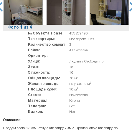
rev
ne
Фото
1
из
4
№ Объекта в базе:
453239490
Тип квартиры:
Изолированная
Количество комнат:
3
Район:
Алексеевка
Ориентир:
Улица:
Людвига Свободы пр.
Этаж:
15
Этажность:
16
2
Общая площадь:
70 м
2
Жилая площадь:
не указано м
2
Площадь кухни:
10 м
Схема:
Неизвестно
Материал:
Кирпич
Телефон:
нет
Балкон:
Нет
Описание:
Продам свою 3х комнатную квартиру 70м2. Продам свою квартиру по