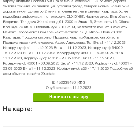
адресу Людвига Свободы 60! Два балкона, современный ремонт, дорогая
бытовая техника, сигнализация, утеплен фасад, батареи новые, новые окна,
дорогая кухня, до метро 2 минуты, очень теплея и светлая квартира, более
подробная информация по телефону. OLXID(к88), Частное лицо, Вид объекта
Вторичка, Тип дома Жилой фонд 91-2000-е, Этаж 15, Этажность 16, Общая
площадь 70 кв. м, Площадь кухни 10 кв. м, Количество комнат 3 комнаты,
Ремонт Евроремонт. Объявление от Частного лица. Игорь. Цена 70 000 .
Квартиры, Продажа квартир, Продажа квартир-Харьковская область,
Продажа квартир-Алексеевка, Адрес Алексеевка Тел Вн: a1 - 11.12.2023,
Кор(вручную): a1 - 11.12.2023 Вн: a1 - 11.12.2023, Кор(вручную): 54002 -
15.12.2023 Вн: a1 - 11.12.2023, Кор(вручную): 48001 - 16.08.2024 Вн: a1 -
11.12.2023, Кор(вручную): 41016 - 20.05.2025 Вн: a1 - 11.12.2023,
Кор(вручную): 46001 - 03.09.2025 Вн: a1 - 11.12.2023, Кор(вручную): 46001 -
03.09.2025 Вн: a1 - 11.12.2023, Кор(вручную): s23 - 17.11.2025 Подробнее об
этом объекте на сайте 20.estate
ID 453239490
|
3
Опубликовано: 11.12.2023
Написать автору
На карте: