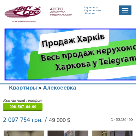
Харьков и
Toggle
Харьковская
область
naviga
Квартиры
>
Алексеевка
Агенство
Контактный телефон:
недвижимости
098-567-64-99
"Аверс"
2 097 754 грн. /
49 000 $
ID 453239490