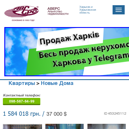
Харьков и
Toggle
Харьковская
область
naviga
Квартиры
>
Новые Дома
Агенство
Контактный телефон:
недвижимости
098-567-64-99
"Аверс"
1 584 018 грн. /
37 000 $
ID 453245112