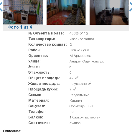
rev
ne
Фото
1
из
4
№ Объекта в базе:
453245112
Тип квартиры:
Изолированная
Количество комнат:
2
Район:
Новые Дома
Ориентир:
М.Армейская
Улица:
Андрея Ощепкова ул.
Этаж:
5
Этажность:
5
2
Общая площадь:
47 м
2
Жилая площадь:
не указано м
2
Площадь кухни:
7 м
Схема:
Раздельные
Материал:
Кирпич
Санузел:
Совмещенный
Телефон:
нет
Балкон:
1 балкон застеклен
Состояние:
Жилое
Описание: