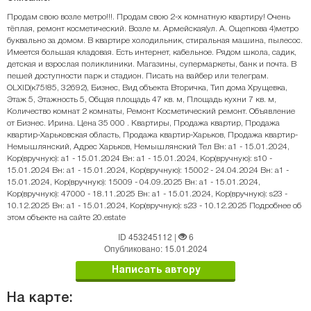
Продам свою возле метро!!!. Продам свою 2-х комнатную квартиру! Очень
тёплая, ремонт косметический. Возле м. Армейская(ул. А. Ощепкова 4)метро
буквально за домом. В квартире холодильник, стиральная машина, пылесос.
Имеется большая кладовая. Есть интернет, кабельное. Рядом школа, садик,
детская и взрослая поликлиники. Магазины, супермаркеты, банк и почта. В
пешей доступности парк и стадион. Писать на вайбер или телеграм.
OLXID(к75!85, 32692), Бизнес, Вид объекта Вторичка, Тип дома Хрущевка,
Этаж 5, Этажность 5, Общая площадь 47 кв. м, Площадь кухни 7 кв. м,
Количество комнат 2 комнаты, Ремонт Косметический ремонт. Объявление
от Бизнес. Ирина. Цена 35 000 . Квартиры, Продажа квартир, Продажа
квартир-Харьковская область, Продажа квартир-Харьков, Продажа квартир-
Немышлянский, Адрес Харьков, Немышлянский Тел Вн: a1 - 15.01.2024,
Кор(вручную): a1 - 15.01.2024 Вн: a1 - 15.01.2024, Кор(вручную): s10 -
15.01.2024 Вн: a1 - 15.01.2024, Кор(вручную): 15002 - 24.04.2024 Вн: a1 -
15.01.2024, Кор(вручную): 15009 - 04.09.2025 Вн: a1 - 15.01.2024,
Кор(вручную): 47000 - 18.11.2025 Вн: a1 - 15.01.2024, Кор(вручную): s23 -
10.12.2025 Вн: a1 - 15.01.2024, Кор(вручную): s23 - 10.12.2025 Подробнее об
этом объекте на сайте 20.estate
ID 453245112
|
6
Опубликовано: 15.01.2024
Написать автору
На карте: