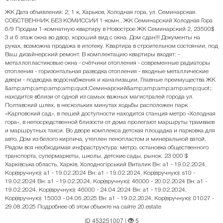
ЖК Дата объявления: 2, 1 к, Харьков, Холодная гора, ул. Семинарская.
СОБСТВЕННИК БЕЗ КОМИССИИ 1-комн., ЖК Семинарский Холодная Гора
6/9 Продам 1-комнатную квартиру в Новострое ЖК Семинарский 2, 23500$
3 и 6 этаж окна во двор, хороший вид с окна. Дом сдан!!! Документы на
руках, возможна продажа в ипотеку. Квартира в строительном состоянии, под
Ваш дизайнерский ремонт. В комплектацию квартиры входят: -
металлопластиковые окна - счётчики отопления - современные радиаторы
отопления - горизонтальная разводка отопления - входные металлические
двери - подводка водоснабжения и канализации, Главные преимущества ЖК
&amp;amp;amp;amp;amp;quot;Семинарский&amp;amp;amp;amp;amp;quot;:
находится вблизи от одной из самых важных магистралей города ул.
Полтавский шлях, в нескольких минутах ходьбы расположен парк
«Карповский сад», в пешей доступности находится станция метро «Холодная
гора», в непосредственной близости от дома пролегают маршруты трамваев
и маршрутных такси. Во дворе комплекса детская площадка и парковка для
авто. Дом из белого кирпича, утеплен пенопластом и минеральной ватой.
Рядом вся необходимая инфраструктура: метро, остановка общественного
транспорта, супермаркеты, школы, детские сады, рынок. 23 000 $
Харківська область, Харків, Холодногірський Виталик Вн: a1 - 19.02.2024,
Кор(вручную): a1 - 19.02.2024 Вн: a1 - 19.02.2024, Кор(вручную): s10 -
19.02.2024 Вн: a1 - 19.02.2024, Кор(вручную): 46000 - 20.02.2024 Вн: a1 -
19.02.2024, Кор(вручную): 46000 - 24.04.2024 Вн: a1 - 19.02.2024,
Кор(вручную): 15003 - 04.06.2025 Вн: a1 - 19.02.2024, Кор(вручную): 01027 -
29.08.2025 Подробнее об этом объекте на сайте 20.estate
ID 453251007
|
5