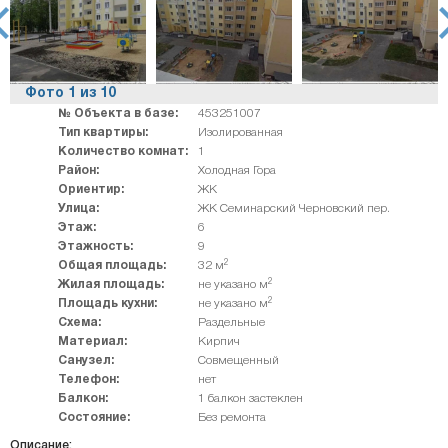
rev
ne
Фото
1
из
10
№ Объекта в базе:
453251007
Тип квартиры:
Изолированная
Количество комнат:
1
Район:
Холодная Гора
Ориентир:
ЖК
Улица:
ЖК Семинарский Черновский пер.
Этаж:
6
Этажность:
9
2
Общая площадь:
32 м
2
Жилая площадь:
не указано м
2
Площадь кухни:
не указано м
Схема:
Раздельные
Материал:
Кирпич
Санузел:
Совмещенный
Телефон:
нет
Балкон:
1 балкон застеклен
Состояние:
Без ремонта
Описание: