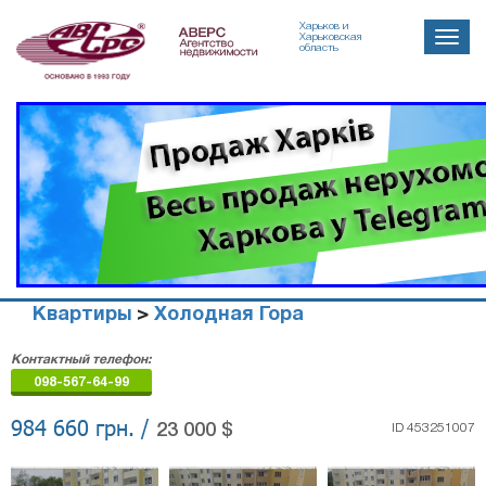
Харьков и
Toggle
Харьковская
область
naviga
Квартиры
>
Холодная Гора
Агенство
Контактный телефон:
недвижимости
098-567-64-99
"Аверс"
984 660 грн. /
23 000 $
ID 453251007