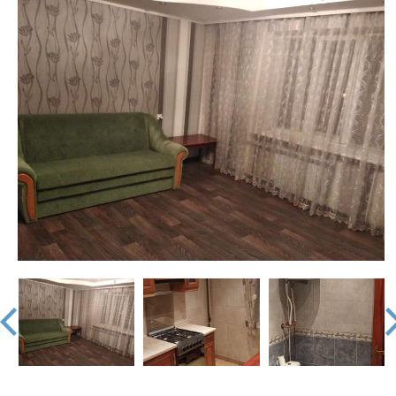
недвижимости
"Аверс"
prev
nex