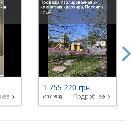
-
Продажа Изолированная 2-
очин
комнатная квартира, Песочин
2
57 м
next
1 755 220 грн.
бнее
Подробнее
(40 999 $)