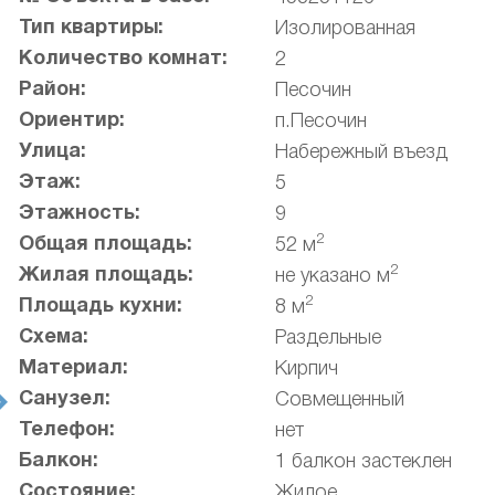
Тип квартиры:
Изолированная
Количество комнат:
2
Район:
Песочин
Ориентир:
п.Песочин
Улица:
Набережный въезд
Этаж:
5
Этажность:
9
2
Общая площадь:
52 м
2
Жилая площадь:
не указано м
2
Площадь кухни:
8 м
Схема:
Раздельные
Материал:
Кирпич
Санузел:
Совмещенный
t
Телефон:
нет
Балкон:
1 балкон застеклен
Состояние:
Жилое