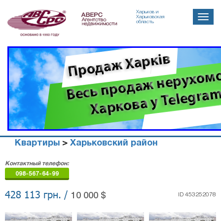
Харьков и
Toggle
Харьковская
область
naviga
Квартиры
>
Харьковский район
Агенство
Контактный телефон:
недвижимости
098-567-64-99
"Аверс"
428 113 грн. /
10 000 $
ID 453252078