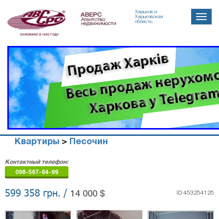
Харьков и
Toggle
Харьковская
область
naviga
Квартиры
>
Песочин
Агенство
Контактный телефон:
недвижимости
098-567-64-99
"Аверс"
599 358 грн. /
14 000 $
ID 453254125