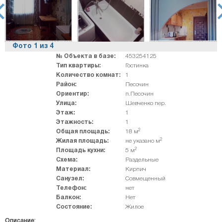
rev
ne
Фото
1
из
4
№ Объекта в базе:
453254125
Тип квартиры:
Гостинка
Количество комнат:
1
Район:
Песочин
Ориентир:
п.Песочин
Улица:
Шевченко пер.
Этаж:
1
Этажность:
1
2
Общая площадь:
18 м
2
Жилая площадь:
не указано м
2
Площадь кухни:
5 м
Схема:
Раздельные
Материал:
Кирпич
Санузел:
Совмещенный
Телефон:
нет
Балкон:
Нет
Состояние:
Жилое
Описание: