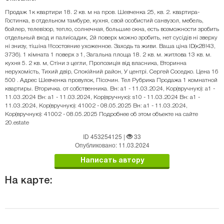
Продаж 1к квартири 18. 2 кв. м на пров. Шевченка 25, кв. 2. квартира-
Гостинка, в отдельном тамбуре, кухня, свой особистий санвузол, мебель,
бойлер, телевізор, тепло, солнечная, большие окна, есть возможности зробить
отдельный вход и палиісадик, 2й поверх можно зробить, нет сусідів ні зверху
ні знизу, тішіна !!!состояние ухоженное. Заходь та живи. Ваша ціна ID(к28!43,
3736). 1 кімната 1 поверх з 1, Загальна площа 18. 2 кв. м. житлова 13 кв. м.
кухня 5. 2 кв. м, Стіни з цегли, Пропозиція від власника, Вторинна
нерухомість, Тихий двір, Спокійний район, У центрі. Сергей Соседко. Цена 16
500 . Адрес Шевченка провулок, Пісочин. Тел Рубрика Продажа 1 комнатной
квартиры. Вторичка. от собственника. Вн: a1 - 11.03.2024, Кор(вручную): a1 -
11.03.2024 Вн: a1 - 11.03.2024, Кор(вручную): s10 - 11.03.2024 Вн: a1 -
11.03.2024, Кор(вручную): 41002 - 08.05.2025 Вн: a1 - 11.03.2024,
Кор(вручную): 41002 - 08.05.2025 Подробнее об этом объекте на сайте
20.estate
ID 453254125
|
33
Опубликовано: 11.03.2024
Написать автору
На карте: