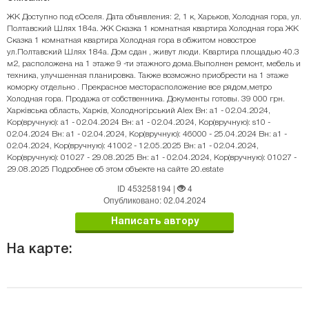
ЖК Доступно под єОселя. Дата объявления: 2, 1 к, Харьков, Холодная гора, ул.
Полтавский Шлях 184а. ЖК Сказка 1 комнатная квартира Холодная гора ЖК
Сказка 1 комнатная квартира Холодная гора в обжитом новострое
ул.Полтавский Шлях 184а. Дом сдан , живут люди. Квартира площадью 40.3
м2, расположена на 1 этаже 9 -ти этажного дома.Выполнен ремонт, мебель и
техника, улучшенная планировка. Также возможно приобрести на 1 этаже
коморку отдельно . Прекрасное месторасположение все рядом,метро
Холодная гора. Продажа от собственника. Документы готовы. 39 000 грн.
Харківська область, Харків, Холодногірський Alex Вн: a1 - 02.04.2024,
Кор(вручную): a1 - 02.04.2024 Вн: a1 - 02.04.2024, Кор(вручную): s10 -
02.04.2024 Вн: a1 - 02.04.2024, Кор(вручную): 46000 - 25.04.2024 Вн: a1 -
02.04.2024, Кор(вручную): 41002 - 12.05.2025 Вн: a1 - 02.04.2024,
Кор(вручную): 01027 - 29.08.2025 Вн: a1 - 02.04.2024, Кор(вручную): 01027 -
29.08.2025 Подробнее об этом объекте на сайте 20.estate
ID 453258194
|
4
Опубликовано: 02.04.2024
Написать автору
На карте: