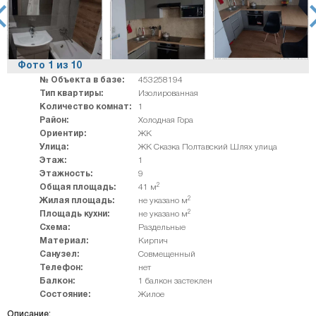
rev
ne
Фото
1
из
10
№ Объекта в базе:
453258194
Тип квартиры:
Изолированная
Количество комнат:
1
Район:
Холодная Гора
Ориентир:
ЖК
Улица:
ЖК Сказка Полтавский Шлях улица
Этаж:
1
Этажность:
9
2
Общая площадь:
41 м
2
Жилая площадь:
не указано м
2
Площадь кухни:
не указано м
Схема:
Раздельные
Материал:
Кирпич
Санузел:
Совмещенный
Телефон:
нет
Балкон:
1 балкон застеклен
Состояние:
Жилое
Описание: