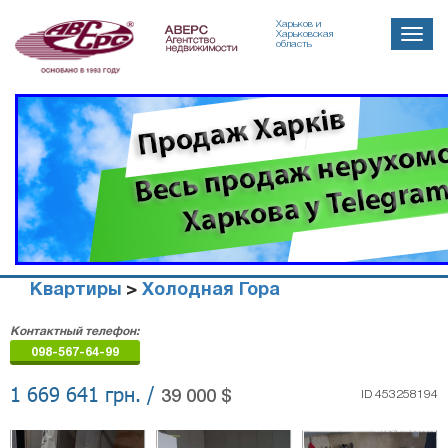
Харьков и
Toggle
Харьковская
область
naviga
Квартиры
>
Холодная Гора
Агенство
Контактный телефон:
недвижимости
098-567-64-99
"Аверс"
1 669 641 грн. /
39 000 $
ID 453258194