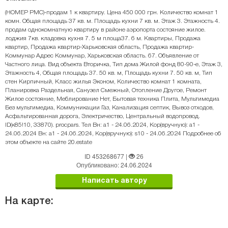
(НОМЕР PMC)-продам 1 к квартиру. Цена 450 000 грн. Количество комнат 1
комн. Общая площадь 37 кв. м. Площадь кухни 7 кв. м. Этаж 3. Этажность 4.
продам однокомнатную квартиру в районе аэропорта состояние жилое.
лоджия 7кв. кладовка кухня 7. 5 м площа37. 6 м. Квартиры, Продажа
квартир, Продажа квартир-Харьковская область, Продажа квартир-
Коммунар Адрес Коммунар, Харьковская область. 67. Объявление от
Частного лица. Вид объекта Вторичка, Тип дома Жилой фонд 80-90-е, Этаж 3,
Этажность 4, Общая площадь 37. 50 кв. м, Площадь кухни 7. 50 кв. м, Тип
стен Кирпичный, Класс жилья Эконом, Количество комнат 1 комната,
Планировка Раздельная, Санузел Смежный, Отопление Другое, Ремонт
Жилое состояние, Меблирование Нет, Бытовая техника Плита, Мультимедиа
Без мультимедиа, Коммуникации Газ, Канализация септик, Вывоз отходов,
Асфальтированная дорога, Электричество, Центральный водопровод.
ID(к85!10, 33870). procpars. Тел Вн: a1 - 24.06.2024, Кор(вручную): a1 -
24.06.2024 Вн: a1 - 24.06.2024, Кор(вручную): s10 - 24.06.2024 Подробнее об
этом объекте на сайте 20.estate
ID 453268677
|
26
Опубликовано: 24.06.2024
Написать автору
На карте: