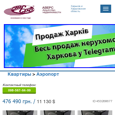
Харьков и
Toggle
Харьковская
область
naviga
Квартиры
>
Аэропорт
Агенство
Контактный телефон:
недвижимости
098-567-64-99
"Аверс"
476 490 грн. /
11 130 $
ID 453268677