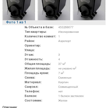
Фото
1
из
1
№ Объекта в базе:
453268677
Тип квартиры:
Изолированная
Количество комнат:
1
Район:
Аэропорт
Ориентир:
Улица:
Этаж:
3
Этажность:
4
2
Общая площадь:
37 м
2
Жилая площадь:
не указано м
2
Площадь кухни:
7 м
Схема:
Смежные
Материал:
Кирпич
Санузел:
Совмещенный
Телефон:
нет
Балкон:
1 балкон застеклен
Состояние:
Жилое
Описание: