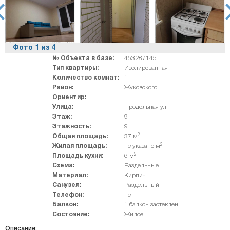
rev
ne
Фото
1
из
4
№ Объекта в базе:
453287145
Тип квартиры:
Изолированная
Количество комнат:
1
Район:
Жуковского
Ориентир:
Улица:
Продольная ул.
Этаж:
9
Этажность:
9
2
Общая площадь:
37 м
2
Жилая площадь:
не указано м
2
Площадь кухни:
6 м
Схема:
Раздельные
Материал:
Кирпич
Санузел:
Раздельный
Телефон:
нет
Балкон:
1 балкон застеклен
Состояние:
Жилое
Описание: