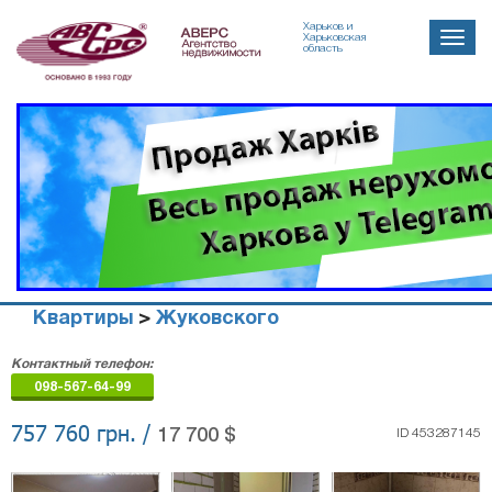
Харьков и
Toggle
Харьковская
область
naviga
Квартиры
>
Жуковского
Агенство
Контактный телефон:
недвижимости
098-567-64-99
"Аверс"
757 760 грн. /
17 700 $
ID 453287145