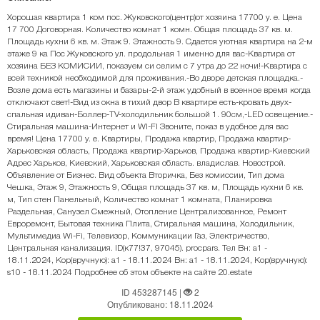
Хорошая квартира 1 ком пос. Жуковского(центр)от хозяина 17700 у. е. Цена
17 700 Договорная. Количество комнат 1 комн. Общая площадь 37 кв. м.
Площадь кухни 6 кв. м. Этаж 9. Этажность 9. Сдается уютная квартира на 2-м
этаже 9 ка Пос Жуковского ул. продольная 1 именно для вас-Квартира от
хозяина БЕЗ КОМИСИИ, показуем си селим с 7 утра до 22 ночи!-Квартира с
всей техникой необходимой для проживания.-Во дворе детская площадка.-
Возле дома есть магазины и базары-2-й этаж удобный в военное время когда
отключают свет!-Вид из окна в тихий двор В квартире есть-кровать двух-
спальная идиван-Боллер-TV-холодильник большой 1. 90см,-LED освещение.-
Стиральная машина-Интернет и WI-FI Звоните, показ в удобное для вас
время! Цена 17700 у. е. Квартиры, Продажа квартир, Продажа квартир-
Харьковская область, Продажа квартир-Харьков, Продажа квартир-Киевский
Адрес Харьков, Киевский, Харьковская область. владислав. Новострой.
Объявление от Бизнес. Вид объекта Вторичка, Без комиссии, Тип дома
Чешка, Этаж 9, Этажность 9, Общая площадь 37 кв. м, Площадь кухни 6 кв.
м, Тип стен Панельный, Количество комнат 1 комната, Планировка
Раздельная, Санузел Смежный, Отопление Централизованное, Ремонт
Евроремонт, Бытовая техника Плита, Стиральная машина, Холодильник,
Мультимедиа Wi-Fi, Телевизор, Коммуникации Газ, Электричество,
Центральная канализация. ID(к77!37, 97045). procpars. Тел Вн: a1 -
18.11.2024, Кор(вручную): a1 - 18.11.2024 Вн: a1 - 18.11.2024, Кор(вручную):
s10 - 18.11.2024 Подробнее об этом объекте на сайте 20.estate
ID 453287145
|
2
Опубликовано: 18.11.2024