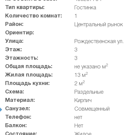
Тип квартиры:
Гостинка
Количество комнат:
1
Район:
Центральный рынок
Ориентир:
Улица:
Рождественская ул.
Этаж:
3
Этажность:
3
2
Общая площадь:
не указано м
2
Жилая площадь:
13 м
2
Площадь кухни:
2 м
Схема:
Раздельные
Материал:
Кирпич
Санузел:
Совмещенный
t
Телефон:
нет
Балкон:
Нет
Состояние:
Жилое