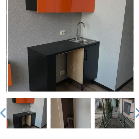
недвижимости
"Аверс"
prev
nex