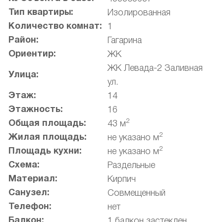
Тип квартиры:
Изолированная
Количество комнат:
1
Район:
Гагарина
Ориентир:
ЖК
ЖК Левада-2 Заливная
Улица:
ул.
Этаж:
14
Этажность:
16
2
Общая площадь:
43 м
2
Жилая площадь:
не указано м
2
Площадь кухни:
не указано м
Схема:
Раздельные
Материал:
Кирпич
Санузел:
Совмещенный
Телефон:
нет
Балкон:
1 балкон застеклен