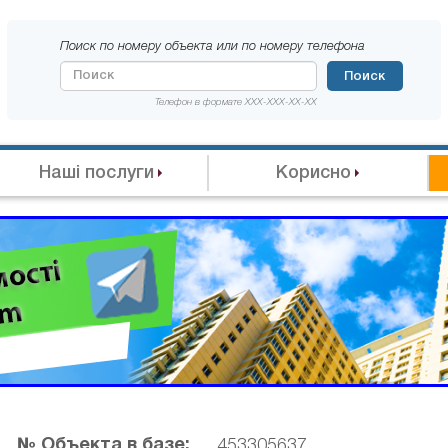
Поиск по номеру объекта или по номеру телефона
Поиск
Телефон в формате XXX-XXX-XX-XX
Наші послуги
Корисно
№ Объекта в базе:
453305637