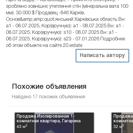
гаряча вода); • каналізація; • прийнято електрику; •
зроблено зовнішнє утеплення стін (мінеральна вата 100
мм). 30 000 $ Продавец -846 Харків,
Основ&amp;amp;quot;янський Харківська область Вн:
a1 - 08.07.2025, Кор(вручную): a1 - 08.07.2025 Вн: a1 -
08.07.2025, Кор(вручную): s10 - 08.07.2025 Вн: a1 -
08.07.2025, Кор(вручную): s23 - 07.01.2026 Подробнее
об этом объекте на сайте 20.estate
Написать автору
Похожие объявления
Найдено
17
похожих объявления
Продажа Изолированная 1-
Продажа 
комнатная квартира, Гагарина
комнатна
2
2
43 м
32 м