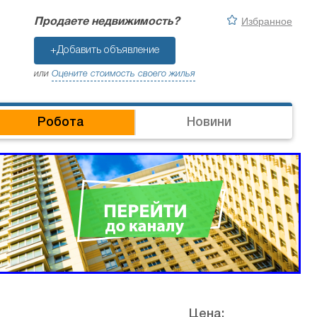
Избранное
Продаете недвижимость?
+Добавить объявление
или
Оцените стоимость своего жилья
Робота
Новини
Цена: