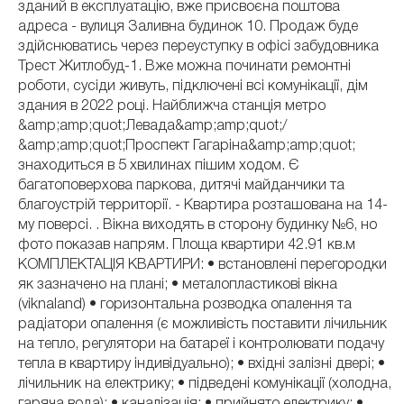
зданий в експлуатацію, вже присвоєна поштова
адреса - вулиця Заливна будинок 10. Продаж буде
здійснюватись через переуступку в офісі забудовника
Трест Житлобуд-1. Вже можна починати ремонтні
роботи, сусіди живуть, підключені всі комунікації, дім
здания в 2022 році. Найближча станція метро
&amp;amp;quot;Левада&amp;amp;quot;/
&amp;amp;quot;Проспект Гагаріна&amp;amp;quot;
знаходиться в 5 хвилинах пішим ходом. Є
багатоповерхова паркова, дитячі майданчики та
благоустрій территорії. - Квартира розташована на 14-
му поверсі. . Вікна виходять в сторону будинку №6, но
фото показав напрям. Площа квартири 42.91 кв.м
КОМПЛЕКТАЦІЯ КВАРТИРИ: • встановлені перегородки
як зазначено на плані; • металопластикові вікна
(viknaland) • горизонтальна розводка опалення та
радіатори опалення (є можливість поставити лічильник
на тепло, регулятори на батареї і контролювати подачу
тепла в квартиру індивідуально); • вхідні залізні двері; •
лічильник на електрику; • підведені комунікації (холодна,