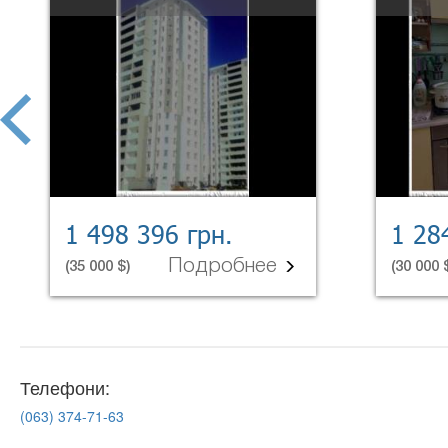
prev
1 498 396 грн.
1 28
Подробнее
(35 000 $)
(30 000 
Телефони:
(063)
374-71-63