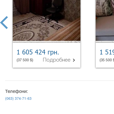
prev
1 605 424 грн.
1 51
Подробнее
(37 500 $)
(35 500 
Телефони:
(063)
374-71-63