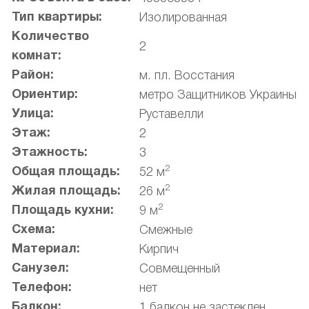
Тип квартиры:
Изолированная
Количество
2
комнат:
Район:
м. пл. Восстания
Ориентир:
метро Защитников Украины
Улица:
Руставелли
Этаж:
2
Этажность:
3
2
Общая площадь:
52 м
2
Жилая площадь:
26 м
2
Площадь кухни:
9 м
Схема:
Смежные
Материал:
Кирпич
Санузел:
Совмещенный
Телефон:
нет
Балкон:
1 балкон не застеклен