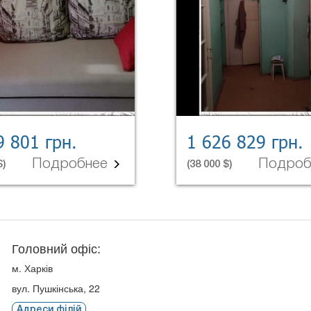
9 801 грн.
1 626 829 грн.
Подробнее
Подро
$)
(38 000 $)
Головний офіс:
м. Харків
вул. Пушкінська, 22
Адреси філій