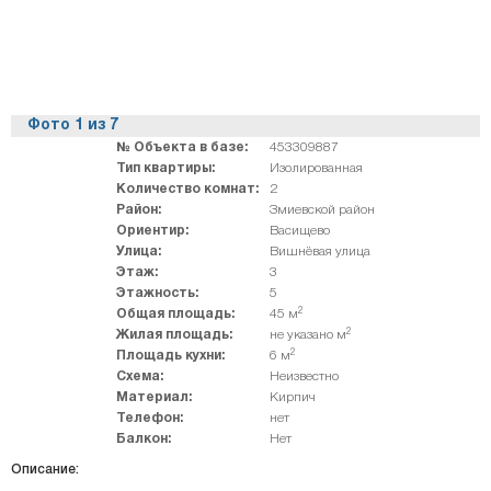
Фото
1
из
7
№ Объекта в базе:
453309887
Тип квартиры:
Изолированная
Количество комнат:
2
Район:
Змиевской район
Ориентир:
Васищево
Улица:
Вишнёвая улица
Этаж:
3
Этажность:
5
2
Общая площадь:
45 м
2
Жилая площадь:
не указано м
2
Площадь кухни:
6 м
Схема:
Неизвестно
Материал:
Кирпич
Телефон:
нет
Балкон:
Нет
Описание: