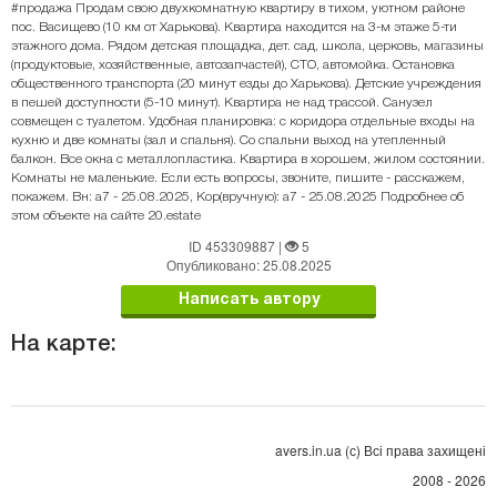
#продажа Продам свою двухкомнатную квартиру в тихом, уютном районе
пос. Васищево (10 км от Харькова). Квартира находится на 3-м этаже 5-ти
этажного дома. Рядом детская площадка, дет. сад, школа, церковь, магазины
(продуктовые, хозяйственные, автозапчастей), СТО, автомойка. Остановка
общественного транспорта (20 минут езды до Харькова). Детские учреждения
в пешей доступности (5-10 минут). Квартира не над трассой. Санузел
совмещен с туалетом. Удобная планировка: с коридора отдельные входы на
кухню и две комнаты (зал и спальня). Со спальни выход на утепленный
балкон. Все окна с металлопластика. Квартира в хорошем, жилом состоянии.
Комнаты не маленькие. Если есть вопросы, звоните, пишите - расскажем,
покажем. Вн: a7 - 25.08.2025, Кор(вручную): a7 - 25.08.2025 Подробнее об
этом объекте на сайте 20.estate
ID 453309887
|
5
Опубликовано: 25.08.2025
Написать автору
На карте:
avers.in.ua (с) Всі права захищені
2008 - 2026