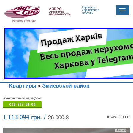
Харьков и
Toggle
Харьковская
область
naviga
Квартиры
>
Змиевской район
Агенство
Контактный телефон:
недвижимости
098-567-64-99
"Аверс"
1 113 094 грн. /
26 000 $
ID 453309887