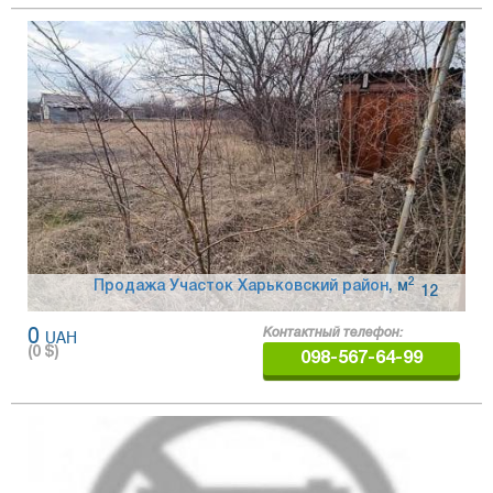
2
Продажа Участок Харьковский район
,
м
12
0
UAH
Контактный телефон:
(
0
$)
098-567-64-99