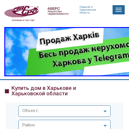
Харьков и
Toggle
Харьковская
область
naviga
Купить дом в Харькове и
Харьковской области
Объект:
Район: