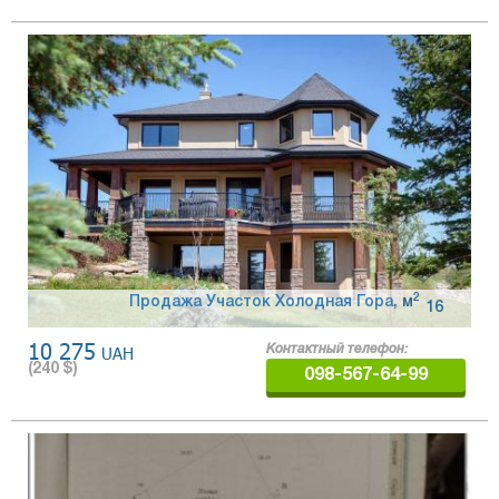
2
Продажа Участок Холодная Гора
,
м
16
10 275
UAH
Контактный телефон:
(
240
$)
098-567-64-99