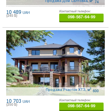
2
Продажа Дом Салтовка
,
м
74
10 489
UAH
Контактный телефон:
(
245
$)
098-567-64-99
2
Продажа Участок ХТЗ
,
м
600
10 703
UAH
Контактный телефон:
(
250
$)
098-567-64-99