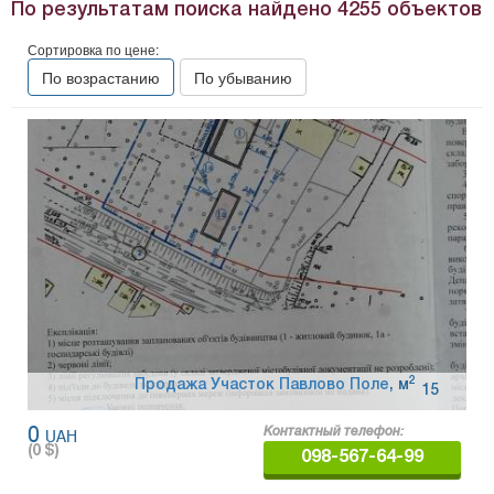
По результатам поиска найдено
4255
объектов
Сортировка по цене:
По возрастанию
По убыванию
2
Продажа Участок Павлово Поле
,
м
15
0
UAH
Контактный телефон:
(
0
$)
098-567-64-99