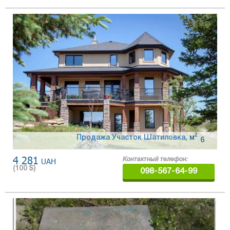
2
Продажа Участок Шатиловка
,
м
6
4 281
UAH
Контактный телефон:
(
100
$)
098-567-64-99