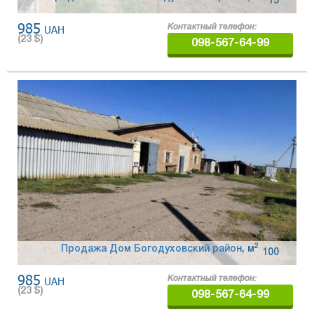
15
985
UAH
Контактный телефон:
(
23
$)
098-567-64-99
2
Продажа Дом Богодуховский район
,
м
100
985
UAH
Контактный телефон:
(
23
$)
098-567-64-99