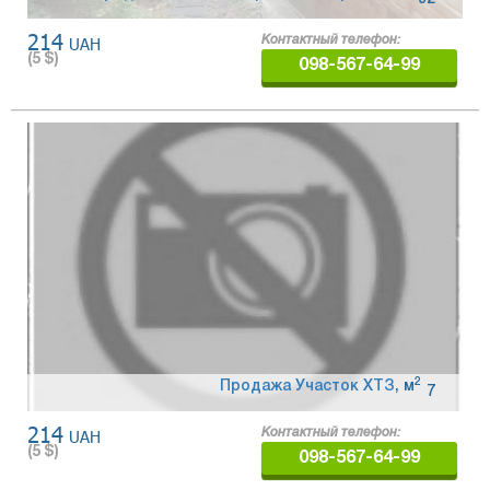
214
UAH
Контактный телефон:
(
5
$)
098-567-64-99
2
Продажа Участок ХТЗ
,
м
7
214
UAH
Контактный телефон:
(
5
$)
098-567-64-99