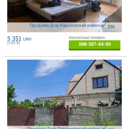
2
Продажа Дом Харьковский район
,
м
235
5 351
UAH
Контактный телефон:
(
125
$)
098-567-64-99
2