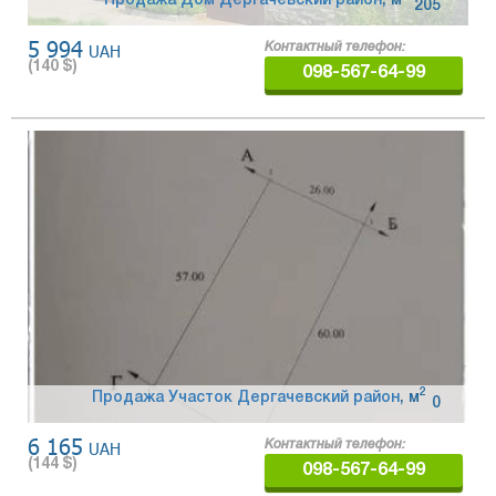
Продажа Дом Дергачевский район
,
м
205
5 994
UAH
Контактный телефон:
(
140
$)
098-567-64-99
2
Продажа Участок Дергачевский район
,
м
0
6 165
UAH
Контактный телефон:
(
144
$)
098-567-64-99