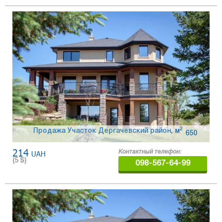
2
Продажа Участок Дергачевский район
,
м
650
214
UAH
Контактный телефон:
(
5
$)
098-567-64-99