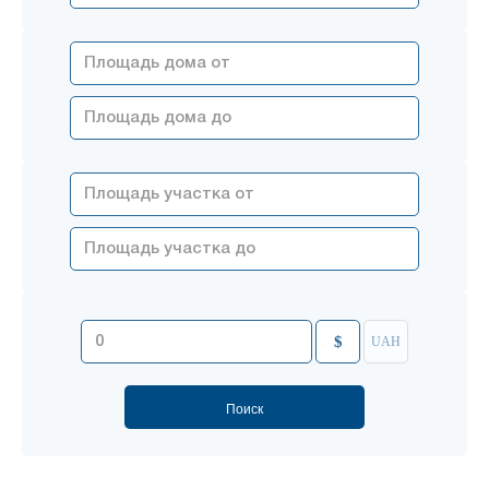
$
UAH