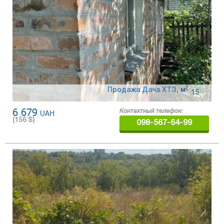
2
Продажа Дача ХТЗ
,
м
15
6 679
UAH
Контактный телефон:
(
156
$)
098-567-64-99