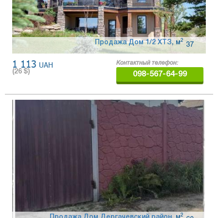
2
Продажа Дом 1/2 ХТЗ
,
м
37
1 113
UAH
Контактный телефон:
(
26
$)
098-567-64-99
2
Продажа Дом Дергачевский район
,
м