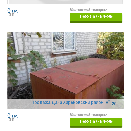
0
UAH
Контактный телефон:
(
0
$)
098-567-64-99
2
Продажа Дача Харьковский район
,
м
29
0
UAH
Контактный телефон:
(
0
$)
098-567-64-99