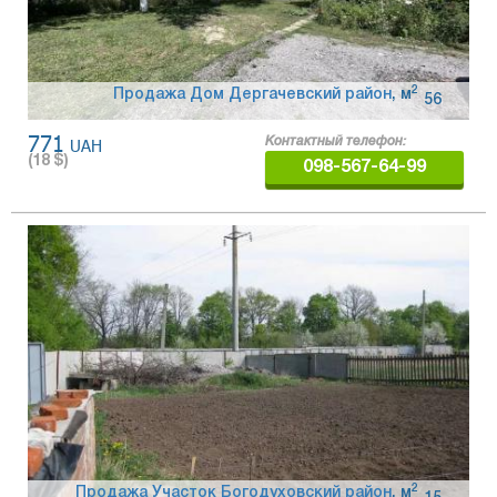
2
Продажа Дом Дергачевский район
,
м
56
771
UAH
Контактный телефон:
(
18
$)
098-567-64-99
2
Продажа Участок Богодуховский район
,
м