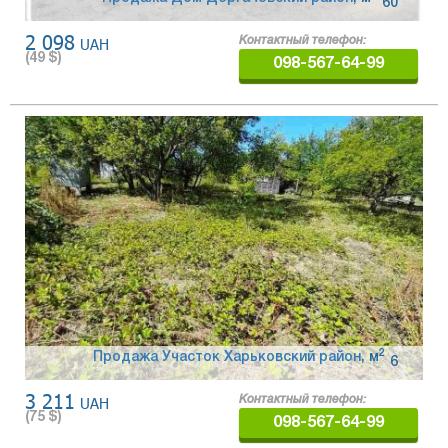
60
2 098
UAH
Контактный телефон:
(
49
$)
098-567-64-99
2
Продажа Участок Харьковский район
,
м
6
3 211
UAH
Контактный телефон:
(
75
$)
098-567-64-99