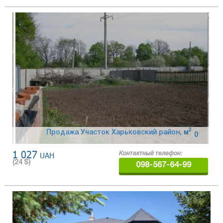
2
Продажа Участок Харьковский район
,
м
0
1 027
UAH
Контактный телефон:
(
24
$)
098-567-64-99