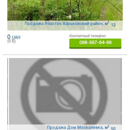
2
Продажа Участок Харьковский район
,
м
12
0
UAH
Контактный телефон:
(
0
$)
098-567-64-99
2
Продажа Дом Москалевка
,
м
50