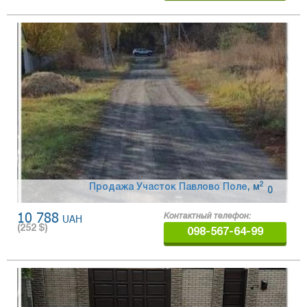
2
Продажа Участок Павлово Поле
,
м
0
10 788
UAH
Контактный телефон:
(
252
$)
098-567-64-99