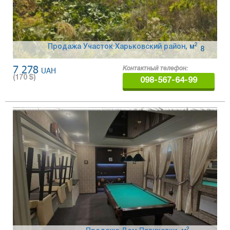
2
Продажа Участок Харьковский район
,
м
8
7 278
UAH
Контактный телефон:
(
170
$)
098-567-64-99
2