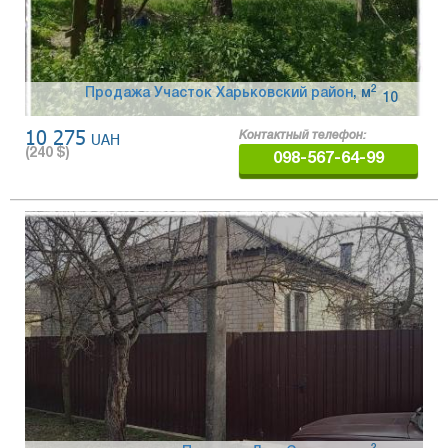
2
Продажа Участок Харьковский район
,
м
10
10 275
UAH
Контактный телефон:
(
240
$)
098-567-64-99