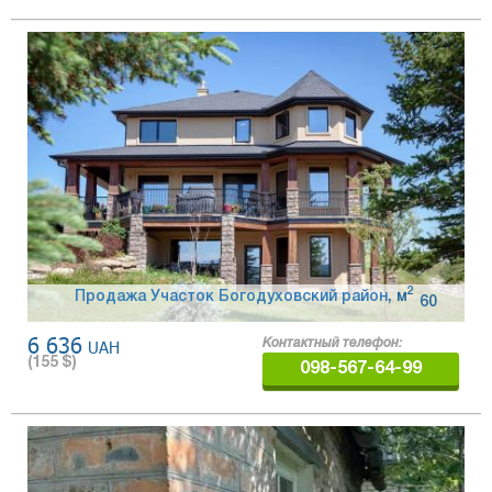
2
Продажа Участок Богодуховский район
,
м
60
6 636
UAH
Контактный телефон:
(
155
$)
098-567-64-99