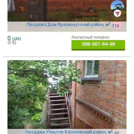
2
Продажа Дом Краснокутский район
,
м
110
0
UAH
Контактный телефон:
(
0
$)
098-567-64-99
2
Продажа Участок Харьковский район
,
м
92