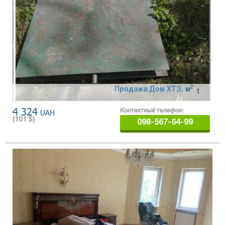
2
Продажа Дом ХТЗ
,
м
1
4 324
UAH
Контактный телефон:
(
101
$)
098-567-64-99