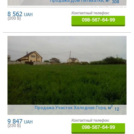
Продажа Дом Пятихатки
,
м
308
8 562
UAH
Контактный телефон:
(
200
$)
098-567-64-99
2
Продажа Участок Холодная Гора
,
м
12
9 847
UAH
Контактный телефон:
(
230
$)
098-567-64-99