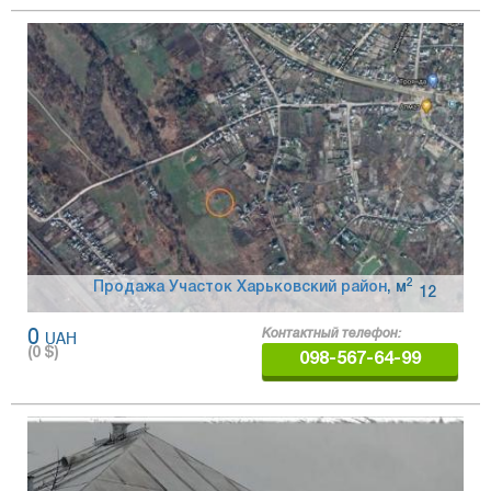
2
Продажа Участок Харьковский район
,
м
12
0
UAH
Контактный телефон:
(
0
$)
098-567-64-99