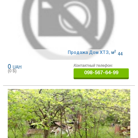
2
Продажа Дом ХТЗ
,
м
44
0
UAH
Контактный телефон:
(
0
$)
098-567-64-99