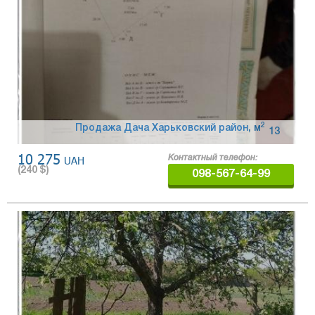
2
Продажа Дача Харьковский район
,
м
13
10 275
UAH
Контактный телефон:
(
240
$)
098-567-64-99