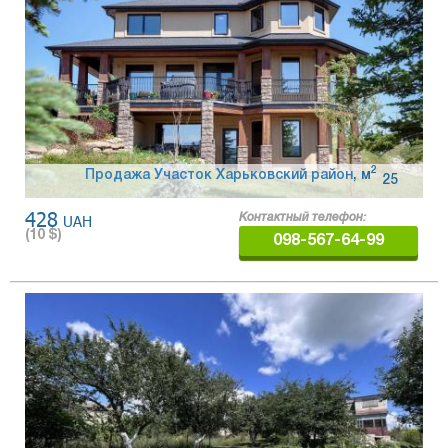
2
Продажа Участок Харьковский район
,
м
25
428
UAH
Контактный телефон:
(
10
$)
098-567-64-99