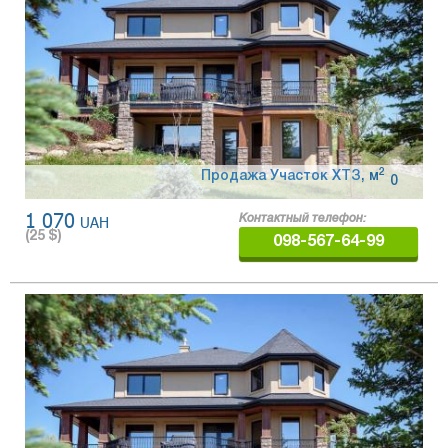
2
Продажа Участок ХТЗ
,
м
0
1 070
UAH
Контактный телефон:
(
25
$)
098-567-64-99