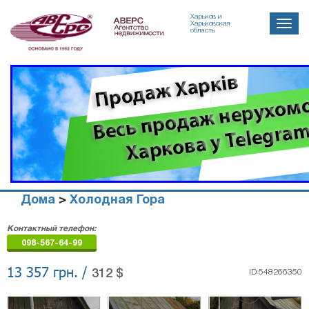
Харьков и
Toggle
Харьковская
область
naviga
Дома
>
Холодная Гора
Агенство
Контактный телефон:
недвижимости
098-567-64-99
"Аверс"
13 357 грн. /
312 $
ID 548266350