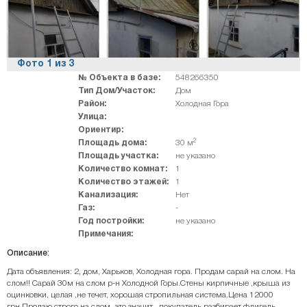
Фото
1
из
3
№ Объекта в базе:
548266350
Тип Дом/Участок:
Дом
Район:
Холодная Гора
Улица:
Ориентир:
2
Площадь дома:
30 м
Площадь участка:
не указано
Количество комнат:
1
Количество этажей:
1
Канализация:
Нет
Газ:
-
Год постройки:
не указано
Примечания:
Описание:
Дата объявления: 2, дом, Харьков, Холодная гора. Продам сарай на слом. На
слом!! Сарай 30м на слом р-н Холодной Горы.Стены кирпичные ,крыша из
оцинковки, целая ,не течет, хорошая стропильная система.Цена 12000
грн.Продаю строго на слом, это значит , покупатель разбирает флигель