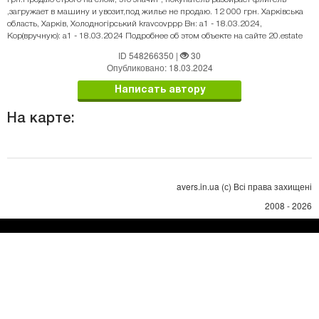
,загружает в машину и увозит,под жилье не продаю. 12 000 грн. Харківська
область, Харків, Холодногірський kravcovppp Вн: a1 - 18.03.2024,
Кор(вручную): a1 - 18.03.2024 Подробнее об этом объекте на сайте 20.estate
ID 548266350
|
30
Опубликовано: 18.03.2024
Написать автору
На карте:
avers.in.ua (с) Всі права захищені
2008 - 2026