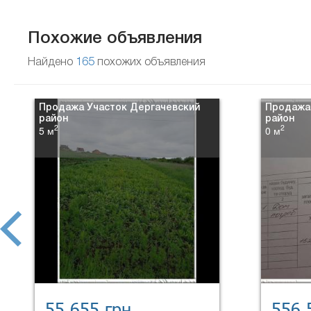
Похожие объявления
Найдено
165
похожих объявления
Продажа Участок Дергачевский
Продажа
район
район
2
2
5 м
0 м
prev
55 655 грн.
556 