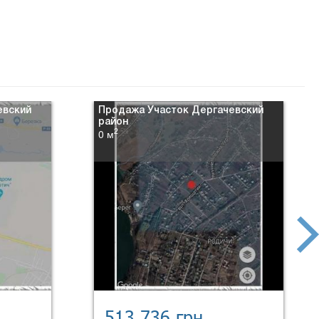
евский
Продажа Участок Дергачевский
район
2
0 м
next
513 736 грн.