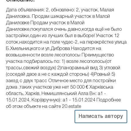
Дата объявления: 2, обновлено: 2, участок, Малая
Даниловка. Продам шикарный участок в Малой
Даниловке Продам участок в Малой
Даниловке,покупался очень давно,когда ещё не было
застройки,один из лучших был в выборе! Участок 12
соток,находится на поле чудес-2, на перекрёстке улица
Б.Хмельницкого и ул.Диброва Находится на
возвышенности возле лесополосы Преимущество
участка подбиралось по: 1) возле лесополосы(от
трассы,свежий воздух) 2)панорамный вид 3) угловой
(соседей двое а не с каждой стороны) 4)Ровный 5)
заезд с двух трасс Отличное место для постройки
дома ,таких участков уже нет 50 000 € Харківська
область, Харків, Немишлянський Алла Вн: a1 -
15.01.2024, Кор(вручную): a1 - 15.01.2024 Подробнее
об этом объекте на сайте 20.estate
Написать автору