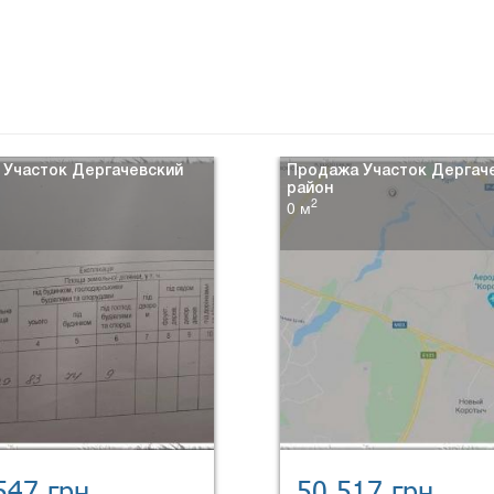
 Участок Дергачевский
Продажа Участок Дергач
район
2
0 м
547 грн.
50 517 грн.