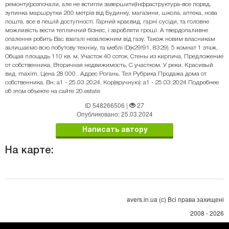
ремонту(розпочали, але не встигли завершити)Інфраструктура-все поряд,
зупинка маршрутки 200 метрів від Будинку, магазини, школа, аптека, нова
пошта, все в пешій доступності. Гарний краєвид, гарні сусіди, та головне
можливість вести тепличний бізнес, і заробляти гроші. А твердопаливне
опалення робить Вас взагалі незалежним від газу. Також новим власникам
залишаємо всю побутову техніку, та меблі ID(к29!91, 8329). 5 комнат 1 этаж,
Общая площадь 110 кв. м, Участок 40 соток, Стены из кирпича, Предложение
от собственника, Вторичная недвижимость, С участком, У реки, Красивый
вид. maxim. Цена 28 000 . Адрес Рогань. Тел Рубрика Продажа дома от
собственника. Вн: a1 - 25.03.2024, Кор(вручную): a1 - 25.03.2024 Подробнее
об этом объекте на сайте 20.estate
ID 548266506
|
27
Опубликовано: 25.03.2024
Написать автору
На карте:
avers.in.ua (с) Всі права захищені
2008 - 2026