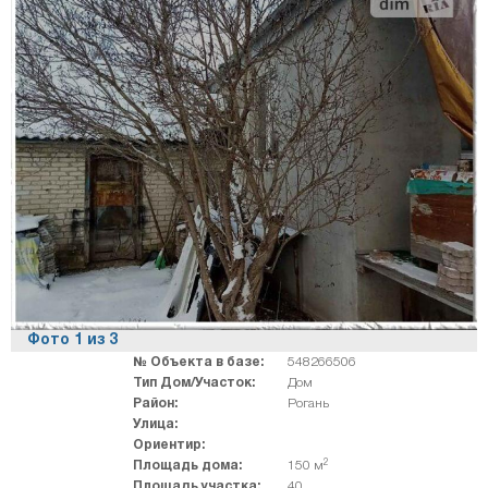
Фото
1
из
3
№ Объекта в базе:
548266506
Тип Дом/Участок:
Дом
Район:
Рогань
Улица:
Ориентир:
2
Площадь дома:
150 м
Площадь участка:
40