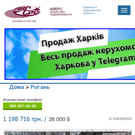
Харьков и
Toggle
Харьковская
область
naviga
Дома
>
Рогань
Агенство
Контактный телефон:
недвижимости
098-567-64-99
"Аверс"
1 198 716 грн. /
28 000 $
ID 548266506