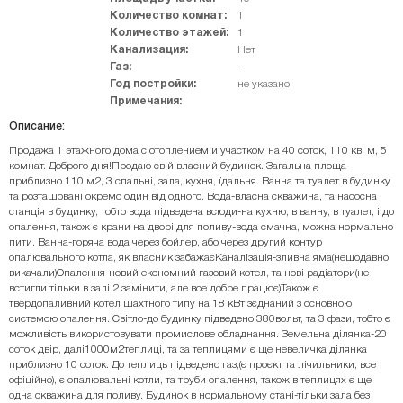
Количество комнат:
1
Количество этажей:
1
Канализация:
Нет
Газ:
-
Год постройки:
не указано
Примечания:
Описание:
Продажа 1 этажного дома с отоплением и участком на 40 соток, 110 кв. м, 5
комнат. Доброго дня!Продаю свій власний будинок. Загальна площа
приблизно 110 м2, 3 спальні, зала, кухня, їдальня. Ванна та туалет в будинку
та розташовані окремо один від одного. Вода-власна скважина, та насосна
станція в будинку, тобто вода підведена всюди-на кухню, в ванну, в туалет, і до
опалення, також є крани на дворі для поливу-вода смачна, можна нормально
пити. Ванна-горяча вода через бойлер, або через другий контур
опалювального котла, як власник забажаєКаналізація-зливна яма(нещодавно
викачали)Опалення-новий економний газовий котел, та нові радіатори(не
встигли тільки в залі 2 замінити, але все добре працює)Також є
твердопаливний котел шахтного типу на 18 кВт зєднаний з основною
системою опалення. Світло-до будинку підведено 380вольт, та 3 фази, тобто є
можливість використовувати промислове обладнання. Земельна ділянка-20
соток двір, далі1000м2теплиці, та за теплицями є ще невеличка ділянка
приблизно 10 соток. До теплиць підведено газ,(є проєкт та лічильники, все
офіційно), є опалювальні котли, та труби опалення, також в теплицях є ще
одна скважина для поливу. Будинок в нормальному стані-тільки зала без