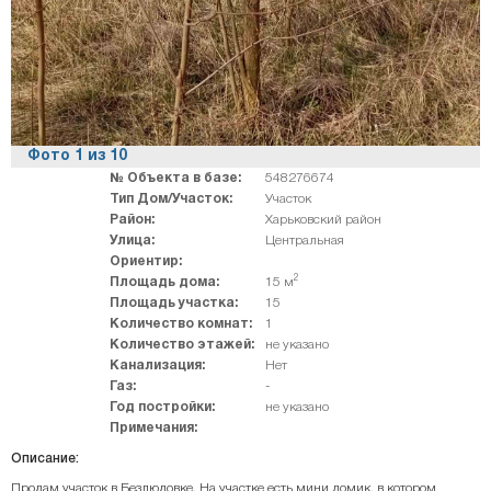
Фото
1
из
10
№ Объекта в базе:
548276674
Тип Дом/Участок:
Участок
Район:
Харьковский район
Улица:
Центральная
Ориентир:
2
Площадь дома:
15 м
Площадь участка:
15
Количество комнат:
1
Количество этажей:
не указано
Канализация:
Нет
Газ:
-
Год постройки:
не указано
Примечания:
Описание:
Продам участок в Безлюдовке. На участке есть мини домик, в котором