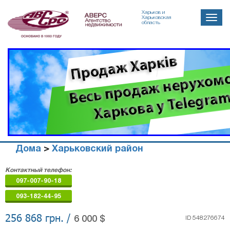
Харьков и
Toggle
Харьковская
область
naviga
Дома
>
Харьковский район
Агенство
Контактный телефон:
недвижимости
097-007-90-18
"Аверс"
093-182-44-95
256 868 грн. /
6 000 $
ID 548276674