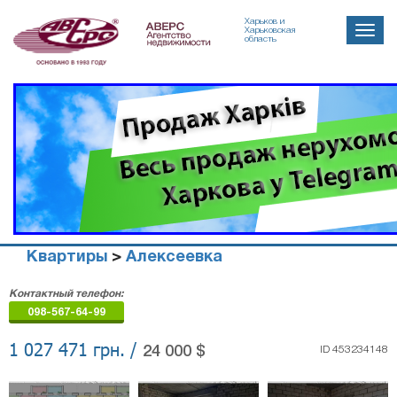
Харьков и
Toggle
Харьковская
область
naviga
Квартиры
>
Алексеевка
Агенство
Контактный телефон:
недвижимости
098-567-64-99
"Аверс"
1 027 471 грн. /
24 000 $
ID 453234148