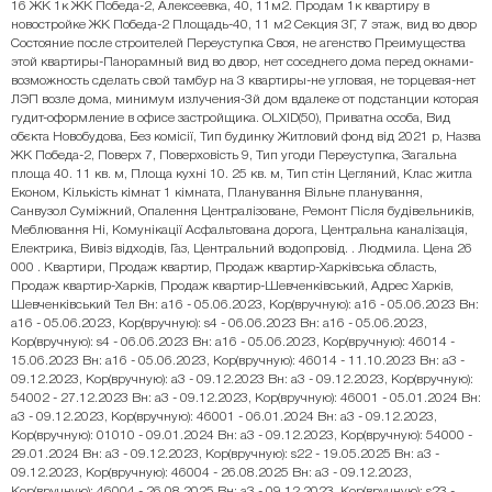
16 ЖК 1к ЖК Победа-2, Алексеевка, 40, 11м2. Продам 1к квартиру в
новостройке ЖК Победа-2 Площадь-40, 11 м2 Секция 3Г, 7 этаж, вид во двор
Состояние после строителей Переуступка Своя, не агенство Преимущества
этой квартиры-Панорамный вид во двор, нет соседнего дома перед окнами-
возможность сделать свой тамбур на 3 квартиры-не угловая, не торцевая-нет
ЛЭП возле дома, минимум излучения-3й дом вдалеке от подстанции которая
гудит-оформление в офисе застройщика. OLXID(50), Приватна особа, Вид
обєкта Новобудова, Без комісії, Тип будинку Житловий фонд від 2021 р, Назва
ЖК Победа-2, Поверх 7, Поверховість 9, Тип угоди Переуступка, Загальна
площа 40. 11 кв. м, Площа кухні 10. 25 кв. м, Тип стін Цегляний, Клас житла
Економ, Кількість кімнат 1 кімната, Планування Вільне планування,
Cанвузол Суміжний, Опалення Централізоване, Ремонт Після будівельників,
Меблювання Ні, Комунікації Асфальтована дорога, Центральна каналізація,
Електрика, Вивіз відходів, Газ, Центральний водопровід. . Людмила. Цена 26
000 . Квартири, Продаж квартир, Продаж квартир-Харківська область,
Продаж квартир-Харків, Продаж квартир-Шевченківський, Адрес Харків,
Шевченківський Тел Вн: a16 - 05.06.2023, Кор(вручную): a16 - 05.06.2023 Вн:
a16 - 05.06.2023, Кор(вручную): s4 - 06.06.2023 Вн: a16 - 05.06.2023,
Кор(вручную): s4 - 06.06.2023 Вн: a16 - 05.06.2023, Кор(вручную): 46014 -
15.06.2023 Вн: a16 - 05.06.2023, Кор(вручную): 46014 - 11.10.2023 Вн: a3 -
09.12.2023, Кор(вручную): a3 - 09.12.2023 Вн: a3 - 09.12.2023, Кор(вручную):
54002 - 27.12.2023 Вн: a3 - 09.12.2023, Кор(вручную): 46001 - 05.01.2024 Вн:
a3 - 09.12.2023, Кор(вручную): 46001 - 06.01.2024 Вн: a3 - 09.12.2023,
Кор(вручную): 01010 - 09.01.2024 Вн: a3 - 09.12.2023, Кор(вручную): 54000 -
29.01.2024 Вн: a3 - 09.12.2023, Кор(вручную): s22 - 19.05.2025 Вн: a3 -
09.12.2023, Кор(вручную): 46004 - 26.08.2025 Вн: a3 - 09.12.2023,
Кор(вручную): 46004 - 26.08.2025 Вн: a3 - 09.12.2023, Кор(вручную): s23 -