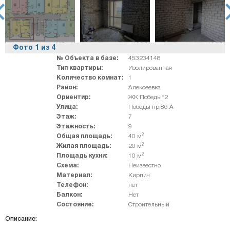
rev
ne
Фото
1
из
4
№ Объекта в базе:
453234148
Тип квартиры:
Изолированная
Количество комнат:
1
Район:
Алексеевка
Ориентир:
ЖК Победы*2
Улица:
Победы пр.86 А
Этаж:
7
Этажность:
9
2
Общая площадь:
40 м
2
Жилая площадь:
20 м
2
Площадь кухни:
10 м
Схема:
Неизвестно
Материал:
Кирпич
Телефон:
нет
Балкон:
Нет
Состояние:
Строительный
Описание: