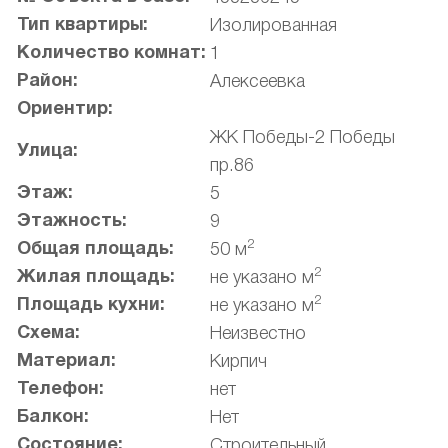
Тип квартиры:
Изолированная
Количество комнат:
1
Район:
Алексеевка
Ориентир:
ЖК Победы-2 Победы
Улица:
пр.86
Этаж:
5
Этажность:
9
2
Общая площадь:
50 м
2
Жилая площадь:
не указано м
2
Площадь кухни:
не указано м
Схема:
Неизвестно
Материал:
Кирпич
Телефон:
нет
Балкон:
Нет
Состояние:
Строительный