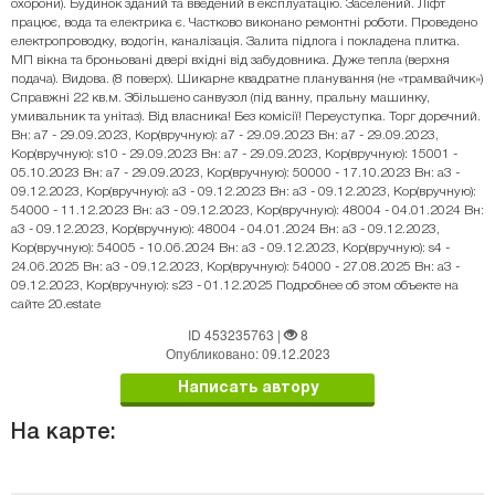
охорони). Будинок зданий та введений в експлуатацію. Заселений. Ліфт
працює, вода та електрика є. Частково виконано ремонтні роботи. Проведено
електропроводку, водогін, каналізація. Залита підлога і покладена плитка.
МП вікна та броньовані двері вхідні від забудовника. Дуже тепла (верхня
подача). Видова. (8 поверх). Шикарне квадратне планування (не «трамвайчик»)
Справжні 22 кв.м. Збільшено санвузол (під ванну, пральну машинку,
умивальник та унітаз). Від власника! Без комісії! Переуступка. Торг доречний.
Вн: a7 - 29.09.2023, Кор(вручную): a7 - 29.09.2023 Вн: a7 - 29.09.2023,
Кор(вручную): s10 - 29.09.2023 Вн: a7 - 29.09.2023, Кор(вручную): 15001 -
05.10.2023 Вн: a7 - 29.09.2023, Кор(вручную): 50000 - 17.10.2023 Вн: a3 -
09.12.2023, Кор(вручную): a3 - 09.12.2023 Вн: a3 - 09.12.2023, Кор(вручную):
54000 - 11.12.2023 Вн: a3 - 09.12.2023, Кор(вручную): 48004 - 04.01.2024 Вн:
a3 - 09.12.2023, Кор(вручную): 48004 - 04.01.2024 Вн: a3 - 09.12.2023,
Кор(вручную): 54005 - 10.06.2024 Вн: a3 - 09.12.2023, Кор(вручную): s4 -
24.06.2025 Вн: a3 - 09.12.2023, Кор(вручную): 54000 - 27.08.2025 Вн: a3 -
09.12.2023, Кор(вручную): s23 - 01.12.2025 Подробнее об этом объекте на
сайте 20.estate
ID 453235763
|
8
Опубликовано: 09.12.2023
Написать автору
На карте: