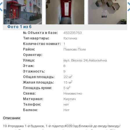
rev
ne
Фото
1
из
6
№ Объекта в базе:
453235763
Тип квартиры:
Гостинка
Количество комнат:
1
Район:
Павлово Поле
Ориентир:
Улица:
(вул. Весела 24) Авіахімічна
Этаж:
8
Этажность:
9
2
Общая площадь:
22 м
2
Жилая площадь:
15 м
2
Площадь кухни:
5 м
Схема:
Неизвестно
Материал:
Кирпич
Телефон:
нет
Балкон:
Нет
Описание:
19 #продажа 1-й будинок, 1-й підamp;#039;їзд (ближній до входу/виходу/