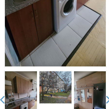
prev
nex