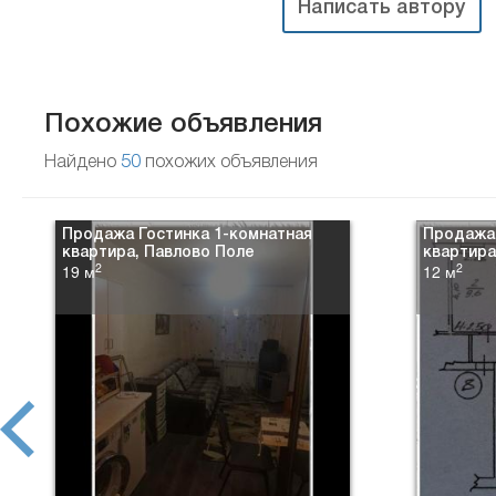
Написать автору
Похожие объявления
Найдено
50
похожих объявления
Продажа Гостинка 1-комнатная
Продажа
квартира, Павлово Поле
квартира
2
2
19 м
12 м
prev