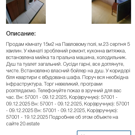
Описание:
Продам кімнату 15м2 на Павловому полі, м.23 серпня 5
хвилин. У кімнаті зроблений ремонт, кухонна витяжка,
встановлена ​​мийка та пральна машина, холодильник.
Душ та туалет загальний. Сусіди гарні, все доглянуте,
чисте. Встановлено власний бойлер на душ. У коридорі
біля квартири є вбудована шафа. Поруч вся необхідна
інфраструктура. Торг невеликий, програми
розглядаємо. Телефонуйте показ в зручний для вас
час. Вн: 57001 - 09.12.2025, Кор(вручную): 57001 -
09.12.2025 Вн: 57001 - 09.12.2025, Кор(вручную): 57001
- 09.12.2025 Вн: 57001 - 09.12.2025, Кор(вручную):
57001 - 19.12.2025 Подробнее об этом объекте на
сайте 20.estate