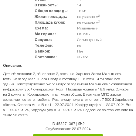
Этажность:
14
2
Общая площадь:
18 м
2
Жилая площадь:
не указано м
2
Площадь кухни:
не указано м
Схема:
Раздельные
Материал:
Панель
Санузел:
Совмещенный
Телефон:
нет
Балкон:
Нет
Состояние:
Жилое
Описание:
Дата объявления: 2, обновлено: 2, гостинка, Харьков, Завод Малышева.
Гостинка завод Малышева Продам гостинку 11-й этаж 14-ти этажного
здания.Непосредственно около метро завод имени Малышева с оживленной
инфраструктурой супермаркет Рост . Площадь комнаты 18,9 кв/м. Службы
на 2 комнаты. Коридорного типа , кухня общая. В комнате МПО жилое
состояние , остается мебель . Реальному покупателю торг . 7 500 $ Харківська
область, Степова Анна Вн: a1 - 22.07.2024, Кор(вручную): a1 - 22.07.2024 Вн:
a1 - 22.07.2024, Кор(вручную): s10 - 22.07.2024 Подробнее об этом объекте на
сайте 20.estate
ID 453271367
|
2
Опубликовано: 22.07.2024