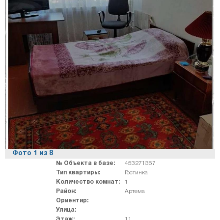
Фото
1
из
8
№ Объекта в базе:
453271367
Тип квартиры:
Гостинка
Количество комнат:
1
Район:
Артема
Ориентир:
Улица:
Этаж:
11