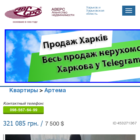
Харьков и
Toggle
Харьковская
область
naviga
Квартиры
>
Артема
Агенство
Контактный телефон:
недвижимости
098-567-64-99
"Аверс"
321 085 грн. /
7 500 $
ID 453271367