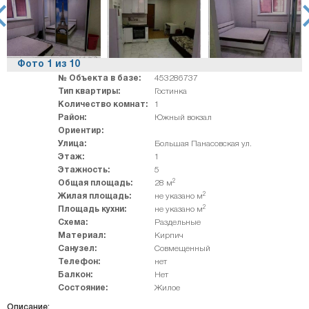
rev
ne
Фото
1
из
10
№ Объекта в базе:
453286737
Тип квартиры:
Гостинка
Количество комнат:
1
Район:
Южный вокзал
Ориентир:
Улица:
Большая Панасовская ул.
Этаж:
1
Этажность:
5
2
Общая площадь:
28 м
2
Жилая площадь:
не указано м
2
Площадь кухни:
не указано м
Схема:
Раздельные
Материал:
Кирпич
Санузел:
Совмещенный
Телефон:
нет
Балкон:
Нет
Состояние:
Жилое
Описание: