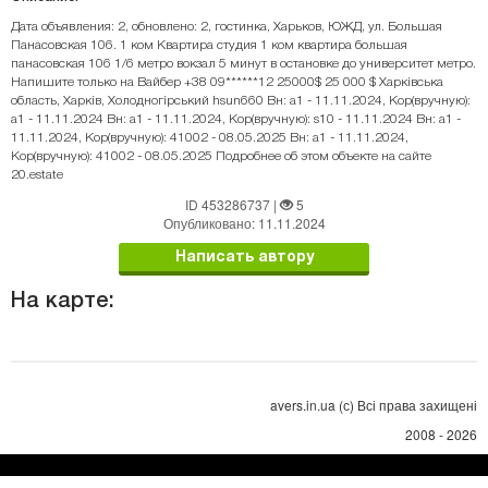
Дата объявления: 2, обновлено: 2, гостинка, Харьков, ЮЖД, ул. Большая
Панасовская 106. 1 ком Квартира студия 1 ком квартира большая
панасовская 106 1/6 метро вокзал 5 минут в остановке до университет метро.
Напишите только на Вайбер +38 09******12 25000$ 25 000 $ Харківська
область, Харків, Холодногірський hsun660 Вн: a1 - 11.11.2024, Кор(вручную):
a1 - 11.11.2024 Вн: a1 - 11.11.2024, Кор(вручную): s10 - 11.11.2024 Вн: a1 -
11.11.2024, Кор(вручную): 41002 - 08.05.2025 Вн: a1 - 11.11.2024,
Кор(вручную): 41002 - 08.05.2025 Подробнее об этом объекте на сайте
20.estate
ID 453286737
|
5
Опубликовано: 11.11.2024
Написать автору
На карте:
avers.in.ua (с) Всі права захищені
2008 - 2026