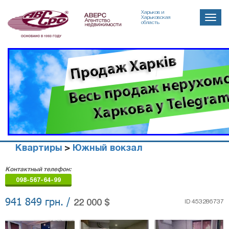
Харьков и
Toggle
Харьковская
область
naviga
Квартиры
>
Южный вокзал
Агенство
Контактный телефон:
недвижимости
098-567-64-99
"Аверс"
941 849 грн. /
22 000 $
ID 453286737