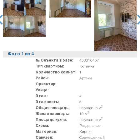
rev
ne
Фото
1
из
4
№ Объекта в базе:
453316457
Тип квартиры:
Гостинка
Количество комнат:
1
Район:
Артема
Ориентир:
Улица:
Этаж:
4
Этажность:
5
2
Общая площадь:
не указано м
2
Жилая площадь:
19 м
2
Площадь кухни:
не указано м
Схема:
Раздельные
Материал:
Кирпич
Санузел:
Совмещенный