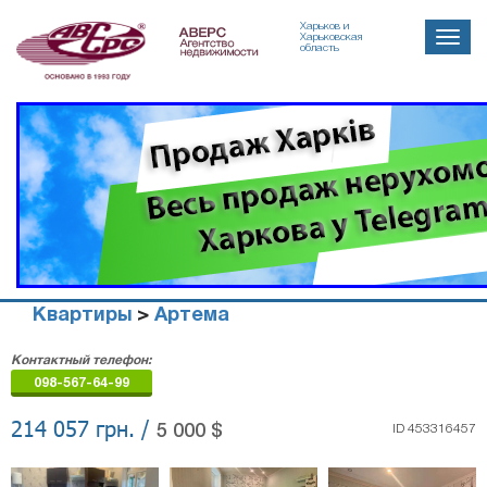
Харьков и
Toggle
Харьковская
область
naviga
Квартиры
>
Артема
Агенство
Контактный телефон:
недвижимости
098-567-64-99
"Аверс"
214 057 грн. /
5 000 $
ID 453316457